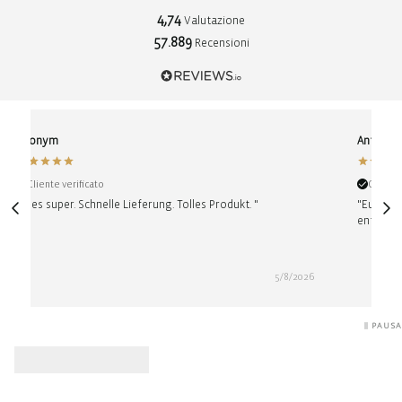
4,74
Valutazione
57.889
Recensioni
Anonym
Antje
Cliente verificato
Cliente
"Alles super. Schnelle Lieferung. Tolles Produkt. "
"Euer So
entschei
5/8/2026
PAUSA