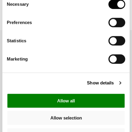
Necessary
Selection
Preferences
Statistics
NEWSLETTER
Ricevi 10€ di sconto sul tuo primo
acquisto
Marketing
e scopri in anteprima novità, collezioni e ispirazioni per ogni giorno.
Show details
Allow all
Data di nascita (facoltativo):
Allow selection