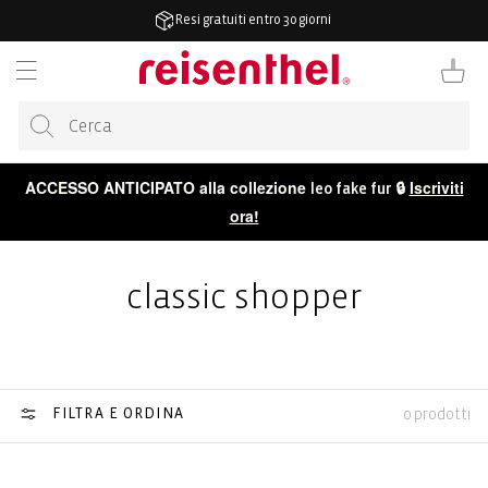
ETTAMENTE
Resi gratuiti entro 30 giorni
TENUTO
Carrello
ACCESSO ANTICIPATO alla collezione
🔒
Iscriviti
leo fake fur
ora!
classic shopper
FILTRA E ORDINA
0 prodotti