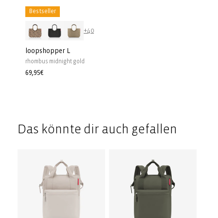
Bestseller
+40
loopshopper L
rhombus midnight gold
Prezzo
69,95€
di
listino
Das könnte dir auch gefallen