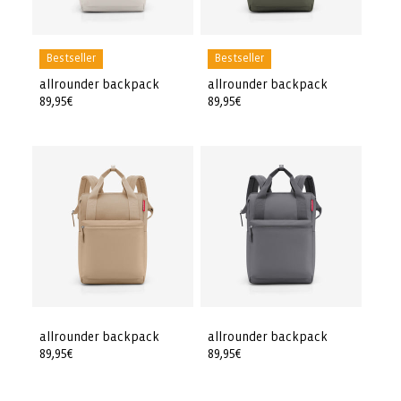
Bestseller
Bestseller
allrounder backpack
allrounder backpack
Prezzo
89,95€
Prezzo
89,95€
di
di
listino
listino
allrounder backpack
allrounder backpack
Prezzo
89,95€
Prezzo
89,95€
di
di
listino
listino