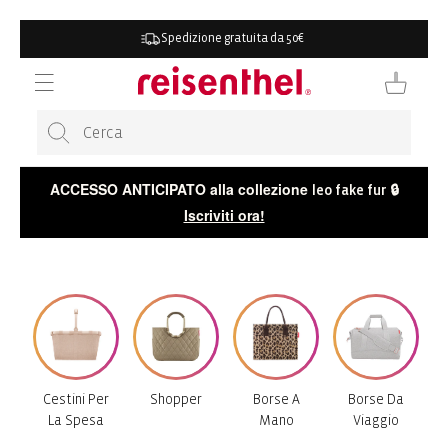
AI
IRETTAMENTE
L
Spedizione gratuita da 50€
ONTENUTO
Carrello
ACCESSO ANTICIPATO alla collezione
🔒
leo fake fur
Iscriviti ora!
Cestini Per
Shopper
Borse A
Borse Da
La Spesa
Mano
Viaggio