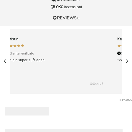
58.080
Recensioni
Christin
Karin
Cliente verificato
Cliente
"Ich bin super zufrieden."
"Vom Kauf
8/8/2026
PAUSA