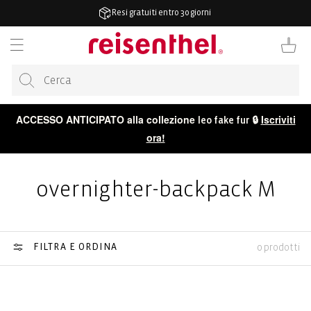
ETTAMENTE
Resi gratuiti entro 30 giorni
TENUTO
Carrello
ACCESSO ANTICIPATO alla collezione
🔒
Iscriviti
leo fake fur
ora!
overnighter-backpack M
FILTRA E ORDINA
0 prodotti