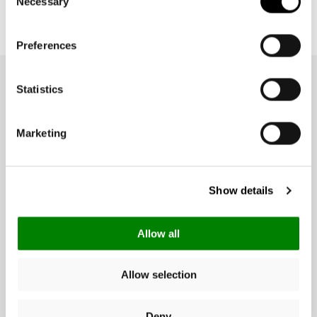
Necessary
Selection
Preferences
Statistics
NEWSLETTER
Ricevi 10€ di sconto sul tuo primo
acquisto
Marketing
e scopri in anteprima novità, collezioni e ispirazioni per ogni giorno.
Show details
Allow all
Data di nascita (facoltativo):
Allow selection
Deny