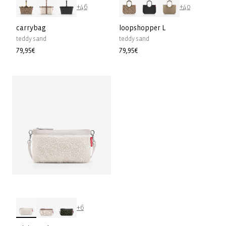
+46
+40
carrybag
loopshopper L
teddy sand
teddy sand
Prezzo
79,95€
Prezzo
79,95€
di
di
listino
listino
+6