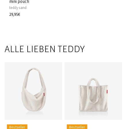
mini pouch
teddy sand
Prezzo
29,95€
di
listino
ALLE LIEBEN TEDDY
Bestseller
Bestseller