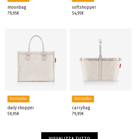
moonbag
softshopper
Prezzo
79,95€
Prezzo
54,95€
di
di
listino
listino
Bestseller
Bestseller
daily shopper
carrybag
Prezzo
59,95€
Prezzo
79,95€
di
di
listino
listino
VISUALIZZA TUTTO