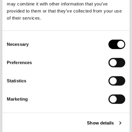
may combine it with other information that you’ve
provided to them or that they’ve collected from your use
of their services.
Consent
Necessary
Selection
Preferences
Der virale Muttikorb
Statistics
Man weiß, man ist wirklich erwachsen, wenn der „Muttikorb“ zum
Marketing
Alltag gehört – ob zum Einkaufen, in die Uni oder ins Büro. Der
carrybag ist das Upgrade fürs echte Erwachsenenleben.
Show details
HOL DIR DEINEN MUTTIKORB