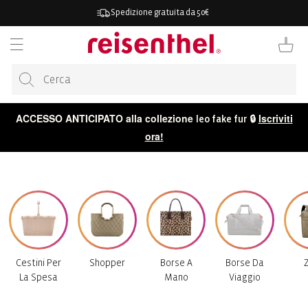
ETTAMENTE
Spedizione gratuita da 50€
TENUTO
Carrello
ACCESSO ANTICIPATO alla collezione
🔒
Iscriviti
leo fake fur
ora!
Cestini Per
Shopper
Borse A
Borse Da
Z
La Spesa
Mano
Viaggio