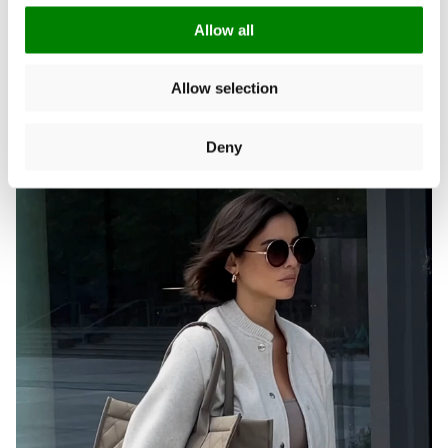
Allow all
Allow selection
NEU: Der daily shopper
Deny