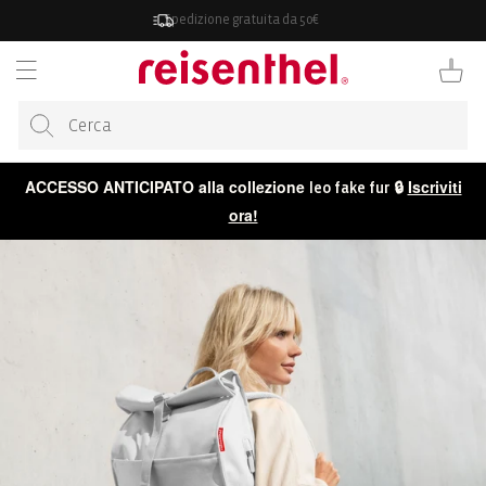
ETTAMENTE
Spedizione gratuita da 50€
TENUTO
Carrello
ACCESSO ANTICIPATO alla collezione
🔒
Iscriviti
leo fake fur
ora!