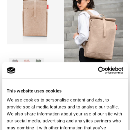
+2
urban rolltop
twist coffee
Prezzo
59,95€
This website uses cookies
di
We use cookies to personalise content and ads, to
listino
provide social media features and to analyse our traffic.
We also share information about your use of our site with
our social media, advertising and analytics partners who
may combine it with other information that you’ve