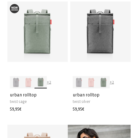
+2
+2
urban rolltop
urban rolltop
twist sage
twist silver
Prezzo
59,95€
Prezzo
59,95€
di
di
listino
listino