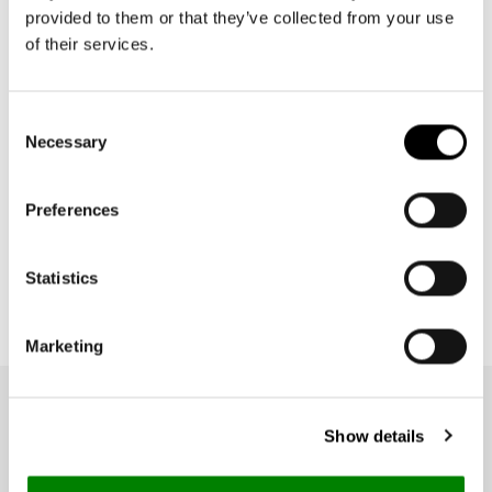
provided to them or that they’ve collected from your use
of their services.
Consent
Necessary
Selection
+2
Preferences
urban rolltop
twist sky rose
Statistics
Prezzo
59,95€
di
listino
Marketing
NEWSLETTER
Show details
Ricevi 10€ di sconto sul tuo primo
acquisto