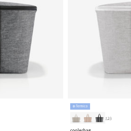
❄️ Termico
+19
coolerbag