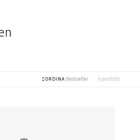
ten
ORDINA:
Bestseller
6 prodotti