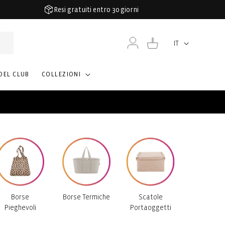
Resi gratuiti entro 30 giorni
Accedi
Carrello
IT
Lingua
DEL CLUB
COLLEZIONI
Borse
Borse Termiche
Scatole
Pieghevoli
Portaoggetti