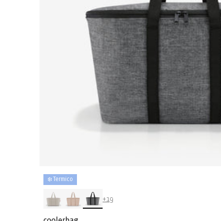
❄️ Termico
+19
coolerbag