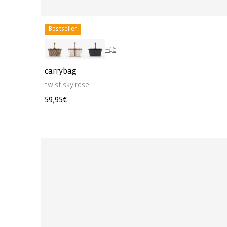
Bestseller
+46
carrybag
twist sky rose
Prezzo
59,95€
di
listino