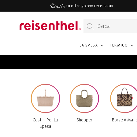
ETTAMENTE
4,7/5 su oltre 50.000 recensioni
TENUTO
LA SPESA
TERMICO
Cestini Per La
Shopper
Borse A Man
Spesa