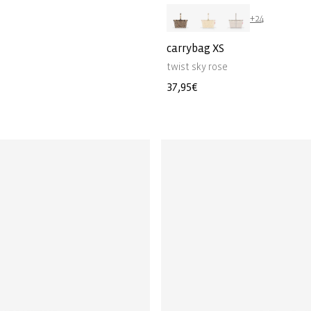
+24
carrybag XS
twist sky rose
Prezzo
37,95€
di
listino