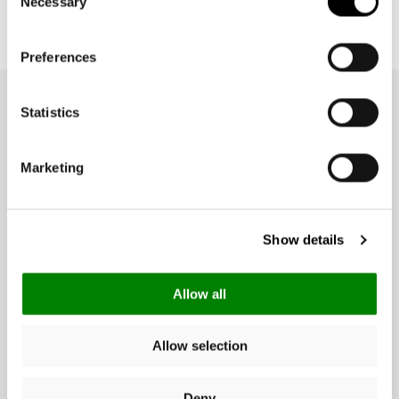
Necessary
Selection
Preferences
Statistics
NEWSLETTER
Ricevi 10€ di sconto sul tuo primo
acquisto
Marketing
e scopri in anteprima novità, collezioni e ispirazioni per ogni giorno.
Show details
Allow all
Data di nascita (facoltativo):
Allow selection
Deny