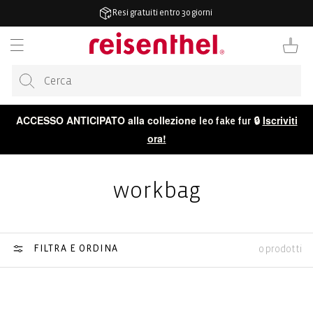
ETTAMENTE
Resi gratuiti entro 30 giorni
TENUTO
Carrello
ACCESSO ANTICIPATO alla collezione
🔒
Iscriviti
leo fake fur
ora!
workbag
FILTRA E ORDINA
0 prodotti