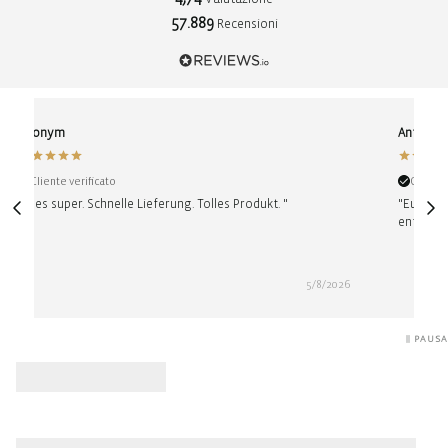
57.889
Recensioni
Anonym
Antje
Cliente verificato
Cliente
"Alles super. Schnelle Lieferung. Tolles Produkt. "
"Euer So
entschei
5/8/2026
PAUSA