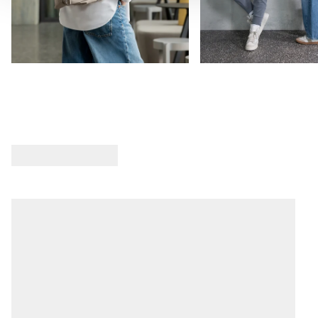
protegge dallo sporco e dall'umidità