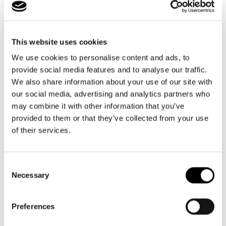
Caratteristiche principali
Borsa da viaggio funzionale con funzione di zaino - ideale per viaggi
e sport
This website uses cookies
We use cookies to personalise content and ads, to
provide social media features and to analyse our traffic.
Pratica borsa da viaggio e zaino in un'unica soluzione: Design
We also share information about your use of our site with
intelligente 2 in 1
our social media, advertising and analytics partners who
may combine it with other information that you’ve
Variante dell'allrounder M, con cinghie per lo zaino: Maggiore
provided to them or that they’ve collected from your use
flessibilità quando si indossa
of their services.
Pareti laterali leggermente imbottite: Permette di trasportare
gli oggetti in modo sicuro
Consent
Necessary
Selection
Apertura con cerniera e manico in metallo integrato: In questo
modo è molto facile rimuovere il contenuto, anche con una sola
mano.
Preferences
Tiretto con logo in rilievo realizzato in materiale PU : Accesso