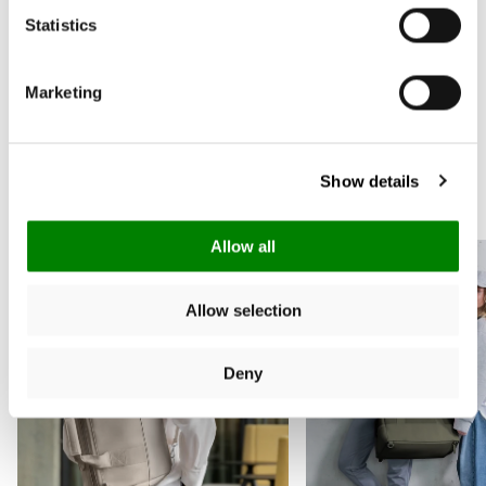
Statistics
facile
4 scomparti interni : Per un'organizzazione ottimale all'interno
Marketing
Tracolla con spallaccio imbottito: Garantisce il massimo
comfort
Show details
Ispirazione
2 maniglie per il trasporto con chiusura a strappo imbottita:
Ulteriore comoda opzione di trasporto a mano
Allow all
Passante posteriore a pressione per il fissaggio ai manici dei
trolley da viaggio: Per un trasporto confortevole durante i
Allow selection
viaggi
Spallacci imbottiti e regolabili a scomparsa e manico per il
Deny
trasporto a scomparsa: Scompare in una tasca con cerniera sul
fondo o sulla schiena
Combinazione di materiale in PU di alta qualità e tessuto in
poliestere riciclato, entrambi idrorepellenti: Resistente,