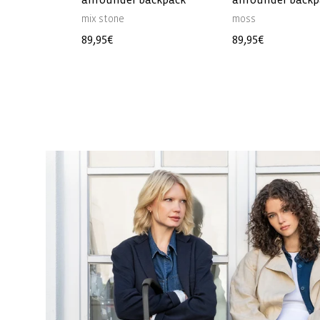
mix stone
moss
Normaler
89,95€
Normaler
89,95€
Preis
Preis