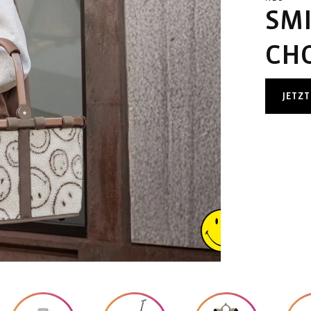
SM
CH
JETZ