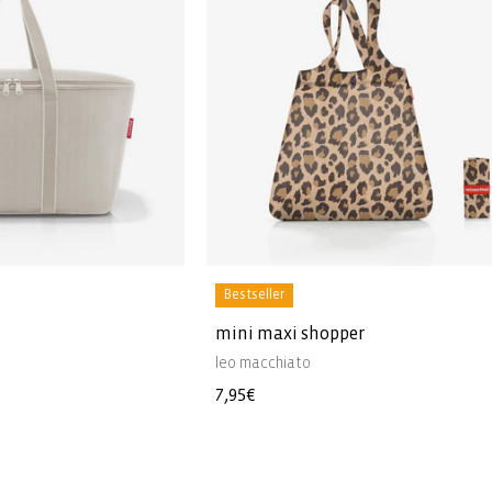
Bestseller
mini maxi shopper
leo macchiato
Normaler
7,95€
Preis