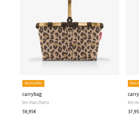
Bestseller
Bests
carrybag
carr
leo macchiato
leo m
Normaler
59,95€
Norm
37,9
Preis
Preis