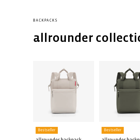
BACKPACKS
allrounder collect
Bestseller
Bestseller
allrounder backpack
allrounder back