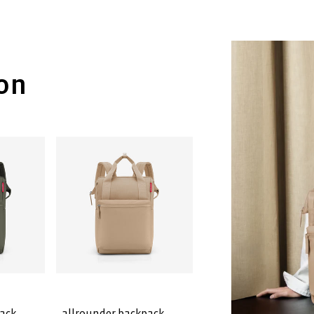
ion
pack
allrounder backpack
allrounder backpack