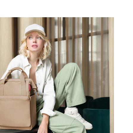
Bestseller
allrounder backpack
allrounder backpack