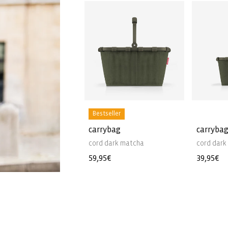
Bestseller
carrybag
carrybag
cord dark matcha
cord dark
Normaler
59,95€
Normale
39,95€
Preis
Preis