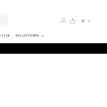
30 Tage kostenlose Retouren
Einloggen
Warenkorb
DE
Sprache
M CLUB
KOLLEKTIONEN