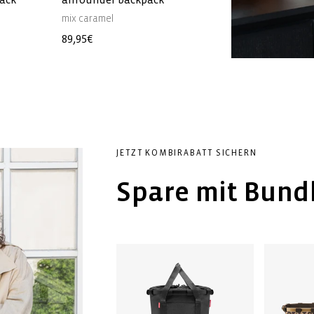
mix caramel
graphite
Normaler
89,95€
Normaler
89,95€
Preis
Preis
JETZT KOMBIRABATT SICHERN
Spare mit Bund