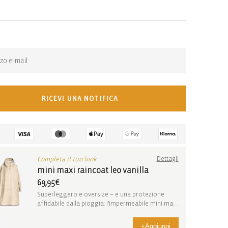
n-stock-subscription
na notifica quando l’articolo torna disponibile:
RICEVI UNA NOTIFICA
Completa il tuo look
Dettagli
mini maxi raincoat leo vanilla
69,95€
Superleggero e oversize – e una protezione
affidabile dalla pioggia: l’impermeabile mini maxi
rai...
+
Aggiungi