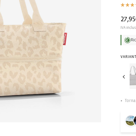
Prezz
27,95
di
IVA inclu
listin
Ri
VARIANT
Torna 