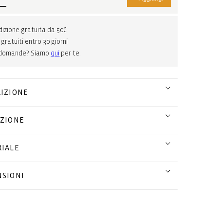
izione gratuita da 50€
 gratuiti entro 30 giorni
 domande? Siamo
qui
per te.
IZIONE
ZIONE
IALE
SIONI