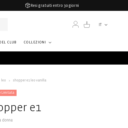
Resi gratuiti entro 30 giorni
Accedi
Carrello
IT
Lingua
DEL CLUB
COLLEZIONI
leo
shopper e1 leo vanilla
e Limitata
opper e1
a donna