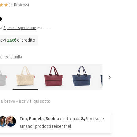
(10 Reviews)
o
€
sa.
Spese di spedizione
escluse.
o
cevi
1,40€
di credito
leo vanilla
E:
a breve – iscriviti qui sotto
Tim, Pamela, Sophia
e altre
111.846
persone
amano i prodotti reisenthel.