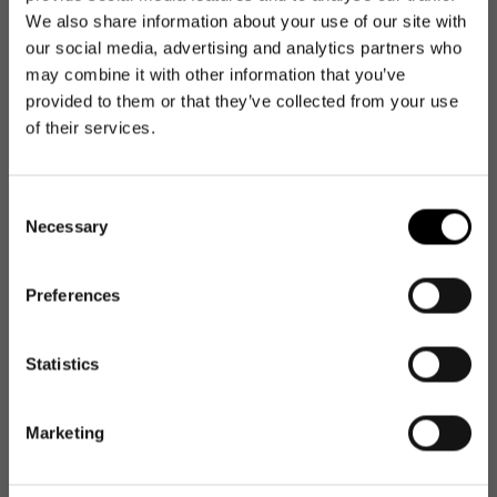
Bleibt dank extradicker Isolierschicht länger cooler als die
We also share information about your use of our site with
anderen.
our social media, advertising and analytics partners who
may combine it with other information that you’ve
Kühl serviert: Getränke und Lebensmittel bleiben stundenlang
provided to them or that they’ve collected from your use
frisch.
of their services.
Isolierende Innenfolie und dicht schließender Deckel mit
Reißverschluss: Hält Lebensmittel und Getränke stundenlang
Consent
kühl und erleichtert das Öffnen und Schließen
Necessary
Selection
Stabiler Aluminiumrahmen: Für Formfestigkeit
Preferences
1 Innentasche mit Reißverschluss: Zum Unterbringen von
NEWSLETTER
Einkaufsliste, Schlüssel und Geldbeutel
Newsletter
Statistics
Get 10€ off your first
Verstellbarer Schultergurt mit Schulterpolster: Als zusätzliche
Trageoption und für optimalen Tragekomfort
order
Marketing
MUST-HAVES
2-fach ausziehbare Teleskopstange: Individuell anpassbar für
Die perfekten Upgrades für deinen
E-Mail
komfortable Nutzung