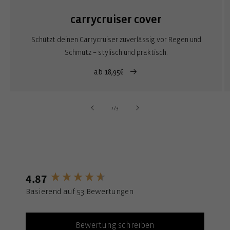
carrycruiser cover
Schützt deinen Carrycruiser zuverlässig vor Regen und
Schmutz – stylisch und praktisch.
ab 18,95€
von
1
/
3
4.87
New content loaded
Basierend auf 53 Bewertungen
Bewertung schreiben