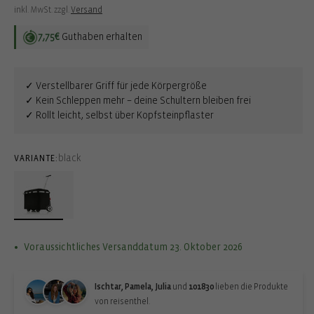
Preis
inkl. MwSt. zzgl.
Versand
7,75€
Guthaben erhalten
✓ Verstellbarer Griff für jede Körpergröße
✓ Kein Schleppen mehr – deine Schultern bleiben frei
✓ Rollt leicht, selbst über Kopfsteinpflaster
black
VARIANTE:
Voraussichtliches Versanddatum 23. Oktober 2026
Ischtar, Pamela, Julia
und
101830
lieben die Produkte
von reisenthel.