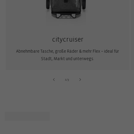
citycruiser
Abnehmbare Tasche, große Räder & mehr Flex – ideal für
Stadt, Markt und unterwegs.
von
1
/
3