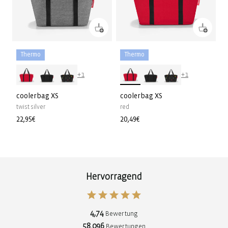
Thermo
Thermo
+1
+1
coolerbag XS
coolerbag XS
twist silver
red
Normaler
22,95€
Normaler
20,49€
Preis
Preis
Hervorragend
4,74
Bewertung
58.096
Bewertungen