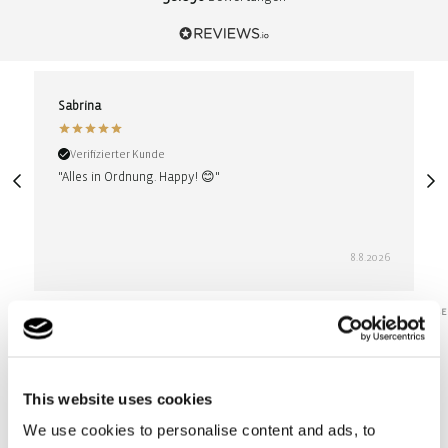
Sabrina
A
Verifizierter Kunde
"Alles in Ordnung. Happy! 😊"
"S
8.8.2026
PAUSE
This website uses cookies
We use cookies to personalise content and ads, to