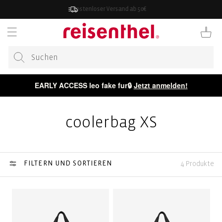
ZUM
Kostenloser Versand ab 50€
INHALT
Warenkor
EARLY ACCESS leo fake fur🔒
Jetzt anmelden!
coolerbag XS
FILTERN UND SORTIEREN
4 Produkte