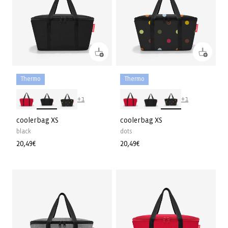
Thermo
Thermo
+1
+1
coolerbag XS
coolerbag XS
black
dots
Normaler
20,49€
Normaler
20,49€
Preis
Preis