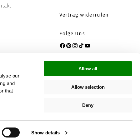
ntakt
Vertrag widerrufen
Folge Uns
Facebook
Pinterest
Instagram
TikTok
YouTube
ZERTIFIZIERT
Allow all
alyse our
ing and
Allow selection
r that
Deny
DE
Show details