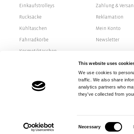
Einkaufstrolleys
Zahlung & Versan
Rucksäcke
Reklamation
Kühltaschen
Mein Konto
Fahrradkörbe
Newsletter
Kosmetiktaschen
Falttaschen
This website uses cookie
We use cookies to personal
traffic. We also share info
analytics partners who may
they’ve collected from your
Zahlungsmeth
© Reisenthel Accessoires 2026
Consent
Necessary
Selection