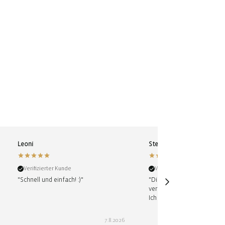
Leoni
Stefanie
Verifizierter Kunde
Verifizierter Kunde
"Schnell und einfach! :)"
"Die Tasche kam schnell, o
verpackt und ist einfach nu
Ich glaube, ich will noch ei
7.8.2026