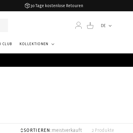
30 Tage kostenlose Retouren
Einloggen
Warenkorb
DE
Sprache
M CLUB
KOLLEKTIONEN
SORTIEREN:
meistverkauft
2 Produkte