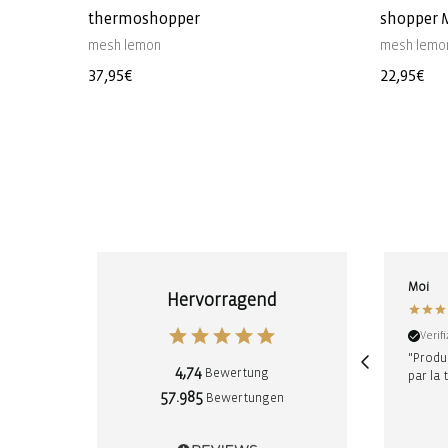
thermoshopper
shopper 
mesh lemon
mesh lemo
Normaler
37,95€
Normale
22,95€
Preis
Preis
Moi
Hervorragend
Verif
"Produi
4,74
Bewertung
par la t
57.985
Bewertungen