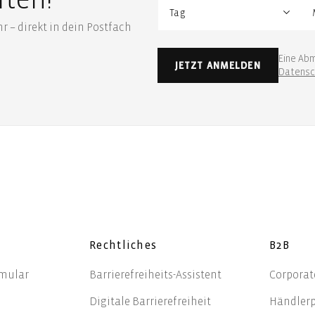
 – direkt in dein Postfach
Eine Abm
JETZT ANMELDEN
Datensc
Rechtliches
B2B
rmular
Barrierefreiheits-Assistent
Corporate
Digitale Barrierefreiheit
Händlerp