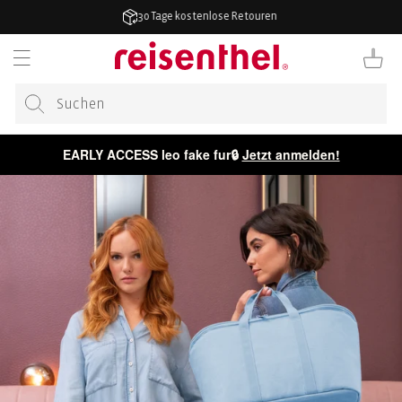
ZUM
30 Tage kostenlose Retouren
INHALT
Warenkor
EARLY ACCESS leo fake fur🔒
Jetzt anmelden!