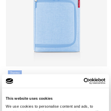
Thermo
+7
coolerbox
This website uses cookies
twist powder blue
Normaler
32,95€
We use cookies to personalise content and ads, to
Preis