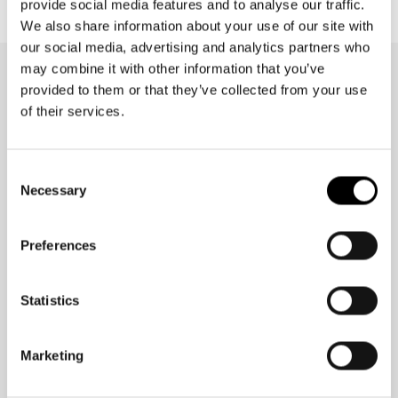
provide social media features and to analyse our traffic.
We also share information about your use of our site with
our social media, advertising and analytics partners who
may combine it with other information that you’ve
NEWSLETTER
provided to them or that they’ve collected from your use
Jetzt anmelden und 15%
of their services.
Rabattgutschein erhalten!
Exklusive Angebote, neue Kollektionen und vieles mehr – direkt in
Consent
dein Postfach
Necessary
Selection
Preferences
Statistics
Geburtstag (optional):
Marketing