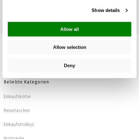
JETZT ANMELDEN
Show details
Eine Abmeldung ist jederzeit möglich. Mehr Informationen in unserer
Datenschutzerklärung
. 14 Tage gültig, nicht kombinierbar.
Allow all
Allow selection
Deny
Beliebte Kategorien
Einkaufskörbe
Reisetaschen
Einkaufstrolleys
Rucksäcke