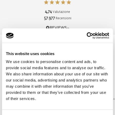
4,74
Valutazione
57.977
Recensioni
Gudrun
Kerstin
This website uses cookies
Cliente verificato
Cliente
We use cookies to personalise content and ads, to
"Super Einkauf. Tolle Produkte. Schnelle Lieferung,
"Alles p
provide social media features and to analyse our traffic.
innerhalb von 2 Tagen. Immer gerne wieder. "
We also share information about your use of our site with
our social media, advertising and analytics partners who
6/8/2026
may combine it with other information that you’ve
provided to them or that they’ve collected from your use
of their services.
PAUSA