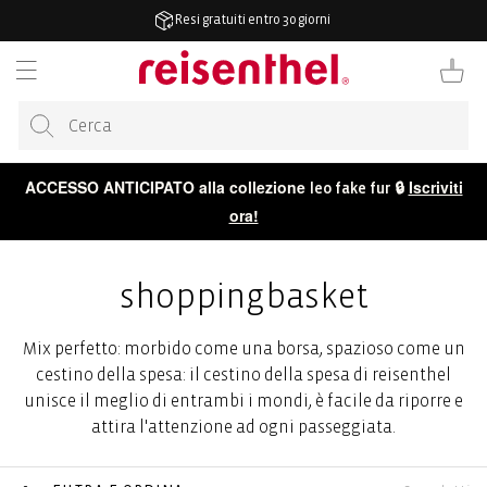
ETTAMENTE
Resi gratuiti entro 30 giorni
TENUTO
Carrello
ACCESSO ANTICIPATO alla collezione
🔒
Iscriviti
leo fake fur
ora!
shoppingbasket
Mix perfetto: morbido come una borsa, spazioso come un
cestino della spesa: il cestino della spesa di reisenthel
unisce il meglio di entrambi i mondi, è facile da riporre e
attira l'attenzione ad ogni passeggiata.