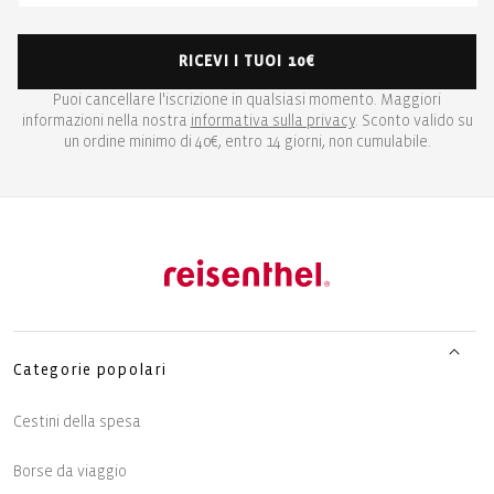
RICEVI I TUOI 10€
Puoi cancellare l'iscrizione in qualsiasi momento. Maggiori
informazioni nella nostra
informativa sulla privacy
. Sconto valido su
un ordine minimo di 40€, entro 14 giorni, non cumulabile.
Categorie popolari
Cestini della spesa
Borse da viaggio