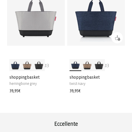
+3
+3
shoppingbasket
shoppingbasket
herringbone grey
twist navy
Prezzo
39,95€
Prezzo
39,95€
di
di
listino
listino
Eccellente