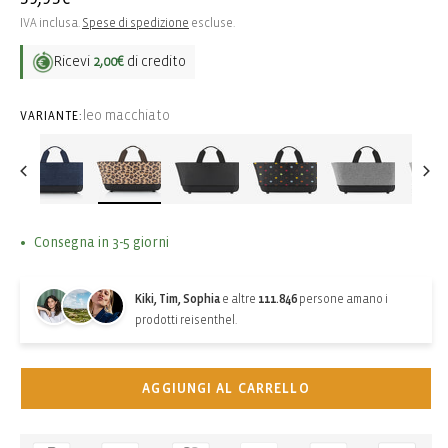
di
IVA inclusa.
Spese di spedizione
escluse.
listino
Ricevi
2,00€
di credito
leo macchiato
VARIANTE:
Consegna in 3-5 giorni
Kiki, Tim, Sophia
e altre
111.846
persone amano i
prodotti reisenthel.
AGGIUNGI AL CARRELLO