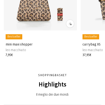
Bestseller
Bestseller
mini maxi shopper
carrybag XS
leo macchiato
leo macchiato
Prezzo
7,95€
Prezzo
37,95€
di
di
listino
listino
SHOPPINGBASKET
Highlights
Il meglio dei due mondi.