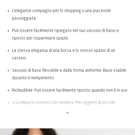
L'elegante compagno per lo shopping o una piacevole
passeggiata.
Può essere facilmente ripiegato nel suo vassoio di base e
riposto per risparmiare spazio.
La stessa eleganza di una borsa e lo stesso spazio di un
cestino.
Vassoio di base flessibile e dalla forma uniforme: Base stabile
durante il riempimento
Richiudibile: Può essere facilmente riposto quando non è in uso
1 scomparto interno con cerniera: Per oggetti di piccole
dimensioni come portafoglio, chiavi e liste della spesa
5 piedini per un'altezza libera da terra del 100%: Protegge dallo
sporco e dall'umidità del pavimento