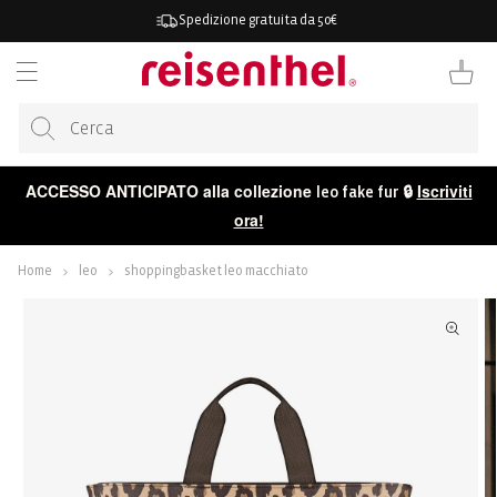
ETTAMENTE
Spedizione gratuita da 50€
TENUTO
Carrello
ACCESSO ANTICIPATO alla collezione
🔒
Iscriviti
leo fake fur
ora!
Home
leo
shoppingbasket leo macchiato
 ALLE
ORMAZIONI
ODOTTO