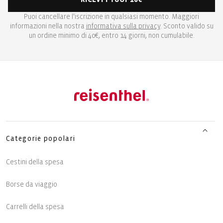
Puoi cancellare l'iscrizione in qualsiasi momento. Maggiori
informazioni nella nostra
informativa sulla privacy
. Sconto valido su
un ordine minimo di 40€, entro 14 giorni, non cumulabile.
Categorie popolari
Cestini della spesa
Borse da viaggio
Carrelli della spesa