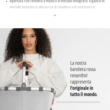
Apertura con cerniera e manico in metallo integrato: Il gancio in
metallo impedisce alla borsa di chiudersi e il contenuto è
chiaramente visibile e facilmente raggiungibile.
2 scomparti esterni con cerniera: Accesso diretto
3 scomparti e 1 scomparto con cerniera all'interno: Spazio per
riporre oggetti di piccole dimensioni come chiavi, cellulare, ecc.
Organizzazione ordinata
Pareti laterali e fondo leggermente imbottiti: Protegge il
contenuto della borsa