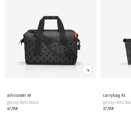
allrounder M
carrybag XS
glossy dots black
glossy dots bla
Prezzo
47,95€
Prezzo
37,95€
di
di
listino
listino