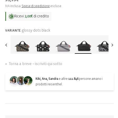
di
IVA inclusa.
Spese di spedizione
escluse.
listino
Ricevi
2,00€
di credito
glossy dots black
VARIANTE:
Torna a breve – iscriviti qui sotto
Kiki, Ana, Sandra
e altre
111.846
persone amano i
prodotti reisenthel.
Back-in-stock-subscription
Ricevi una notifica quando l’articolo torna disponibile: