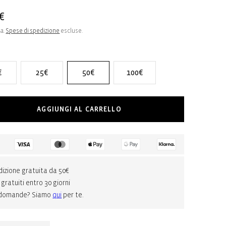
o
€
sa.
Spese di spedizione
escluse.
o
:
€
25€
50€
100€
AGGIUNGI AL CARRELLO
izione gratuita da 50€
 gratuiti entro 30 giorni
 domande? Siamo
qui
per te.