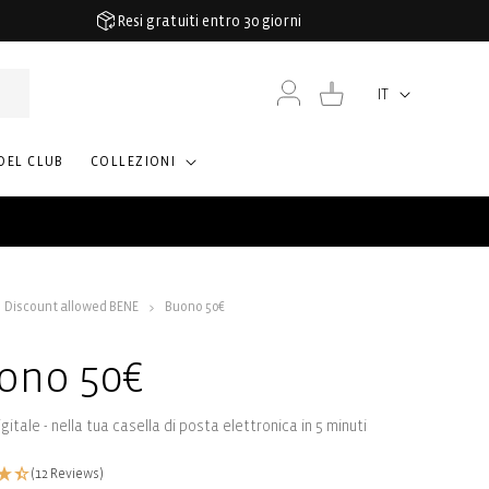
Resi gratuiti entro 30 giorni
Accedi
Carrello
IT
Lingua
DEL CLUB
COLLEZIONI
Discount allowed BENE
Buono 50€
ono 50€
gitale - nella tua casella di posta elettronica in 5 minuti
(12 Reviews)