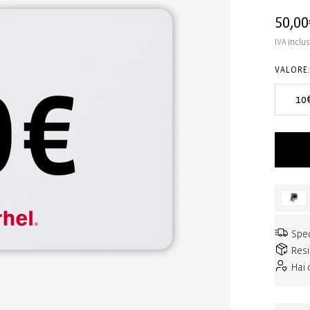
Prezz
50,00
di
IVA inclu
listin
VALORE
10
Sped
Resi
Hai