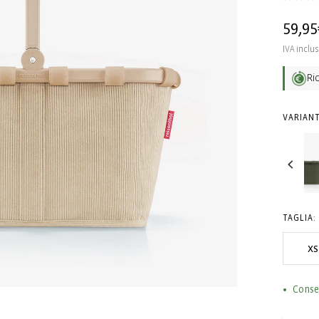
Prezz
59,95
di
IVA inclu
listin
Ri
VARIANT
TAGLIA:
xs
Conse