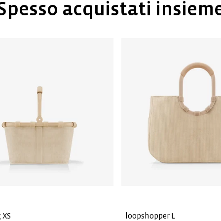
Spesso acquistati insiem
 XS
loopshopper L