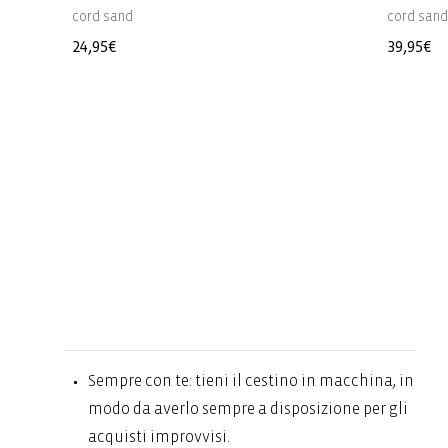
cord sand
cord san
Prezzo
24,95€
Prezzo
39,95€
di
di
listino
listino
Sempre con te: tieni il cestino in macchina, in
modo da averlo sempre a disposizione per gli
acquisti improvvisi.