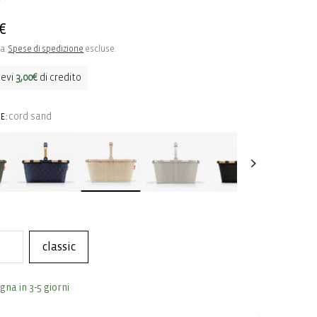
o
€
sa.
Spese di spedizione
escluse.
o
cevi
3,00€
di credito
cord sand
E:
classic
gna in 3-5 giorni