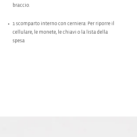
braccio.
1 scomparto interno con cerniera: Per riporre il
cellulare, le monete, le chiavi o la lista della
spesa