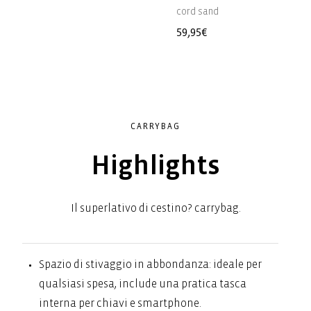
d
cord sand
Prezzo
59,95€
di
listino
CARRYBAG
Highlights
Il superlativo di cestino? carrybag.
Spazio di stivaggio in abbondanza: ideale per
qualsiasi spesa, include una pratica tasca
interna per chiavi e smartphone.