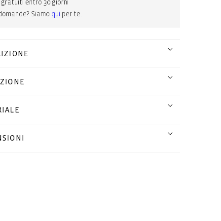
 gratuiti entro 30 giorni
 domande? Siamo
qui
per te.
IZIONE
ZIONE
IALE
SIONI