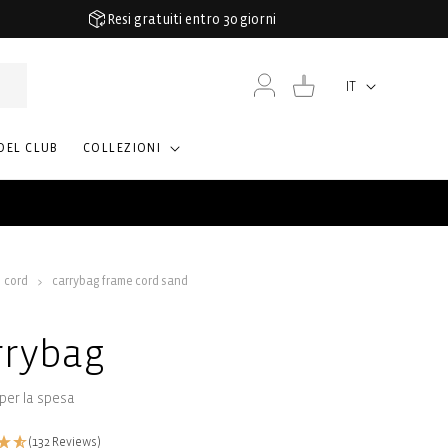
Resi gratuiti entro 30 giorni
Accedi
Carrello
IT
Lingua
DEL CLUB
COLLEZIONI
cord
carrybag frame cord sand
rrybag
per la spesa
(132 Reviews)