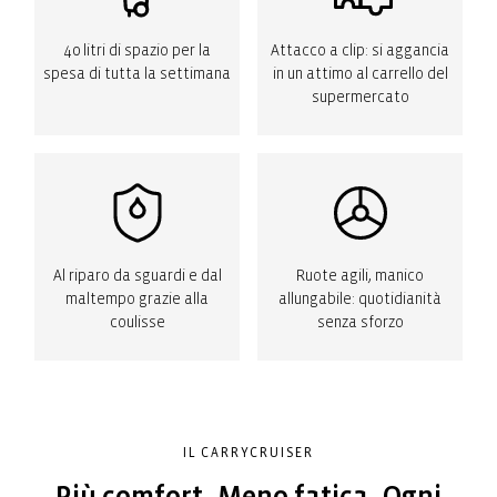
40 litri di spazio per la
Attacco a clip: si aggancia
spesa di tutta la settimana
in un attimo al carrello del
supermercato
Al riparo da sguardi e dal
Ruote agili, manico
maltempo grazie alla
allungabile: quotidianità
coulisse
senza sforzo
IL CARRYCRUISER
Più comfort. Meno fatica. Ogni