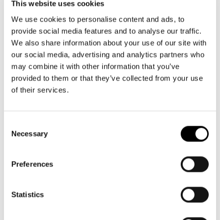
This website uses cookies
We use cookies to personalise content and ads, to
Spesa grande, gita in spiaggia o picnic nel parco? Perfetto se
provide social media features and to analyse our traffic.
hai bisogno della catena del freddo.
We also share information about your use of our site with
our social media, advertising and analytics partners who
La freschezza dura più a lungo rispetto ad altri accessori grazie
may combine it with other information that you’ve
allo strato isolante extra-spesso.
provided to them or that they’ve collected from your use
of their services.
Freschezza prêt-à-porter: bevande e alimenti rimangono freschi
per ore.
Consent
Pellicola interna isolante e coperchio a tenuta stagna con
Necessary
Selection
chiusura a cerniera: Mantiene al fresco alimenti e bevande per
ore con apertura e chiusura facilitata
Preferences
Telaio solido in alluminio: Solidità per la forma
1 scomparto interno con cerniera: Per riporre la lista della
Statistics
spesa, le chiavi e il portafoglio