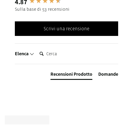
4.87
New content loaded
Sulla base di 53 recensioni
Scrivi una recensione
Cerca:
Elenca
Recensioni Prodotto
Domande