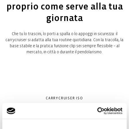
proprio come serve alla tua
giornata
Che tu lo trascini, lo porti a spalla o lo appoggi in sicurezza: il
carrycruiser si adatta alla tua routine quotidiana. Con la tracolla, la
base stabile e la pratica funzione clip sei sempre flessibile – al
mercato, in città o durante il pendolarismo.
CARRYCRUISER ISO
Tutte le funzioni
Il ghiaccio non è più un miraggio: La borsa frigo su ruote.