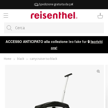
ETTAMENTE
Spedizione gratuita da 50€
TENUTO
Carrello
ACCESSO ANTICIPATO alla collezione
🔒
Iscriviti
leo fake fur
ora!
Home
black
carrycruiser iso black
 ALLE
ORMAZIONI
ODOTTO