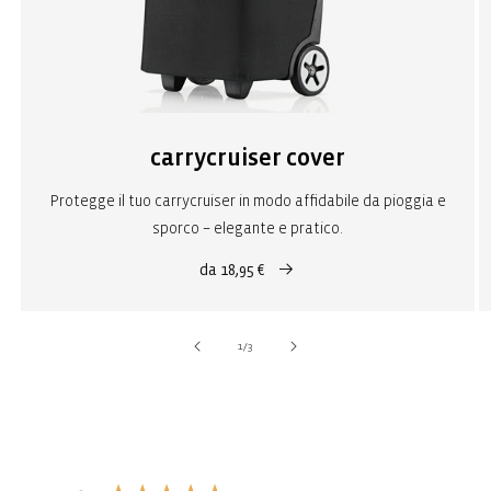
carrycruiser cover
Protegge il tuo carrycruiser in modo affidabile da pioggia e
sporco – elegante e pratico.
da 18,95 €
su
1
/
3