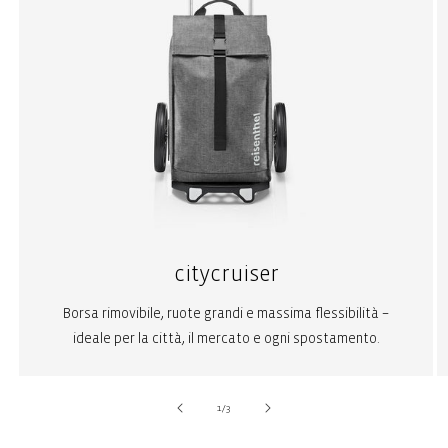
citycruiser
Borsa rimovibile, ruote grandi e massima flessibilità –
ideale per la città, il mercato e ogni spostamento.
su
1
/
3