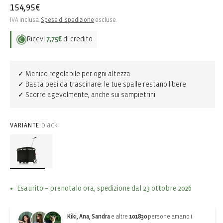
Prezzo
154,95€
di
IVA inclusa.
Spese di spedizione
escluse.
listino
Ricevi
7,75€
di credito
✓ Manico regolabile per ogni altezza
✓ Basta pesi da trascinare: le tue spalle restano libere
✓ Scorre agevolmente, anche sui sampietrini
black
VARIANTE:
Esaurito – prenotalo ora, spedizione dal 23 ottobre 2026
Kiki, Ana, Sandra
e altre
101830
persone amano i