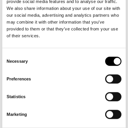
provide social media features and to analyse our traffic.
Accessori opzionali: fodera per carrycruiser: Per la privacy e
We also share information about your use of our site with
come protezione dalle intemperie
our social media, advertising and analytics partners who
may combine it with other information that you’ve
provided to them or that they’ve collected from your use
of their services.
Consent
Necessary
Selection
Preferences
Statistics
Marketing