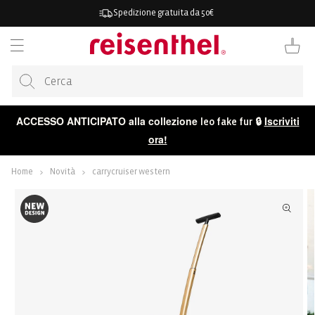
ETTAMENTE
Spedizione gratuita da 50€
TENUTO
Carrello
ACCESSO ANTICIPATO alla collezione
🔒
Iscriviti
leo fake fur
ora!
Home
Novità
carrycruiser western
 ALLE
ORMAZIONI
ODOTTO