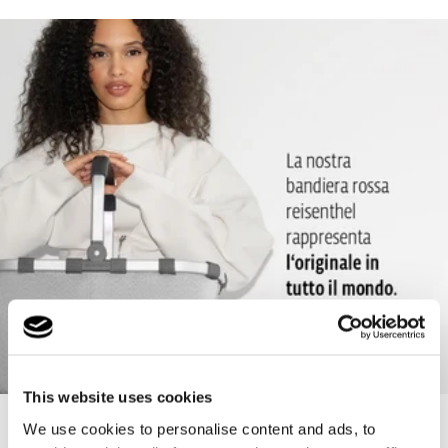
schiacciati
Tracolla regolabile con spallacci: Per un comfort ottimale
Manico telescopico estensibile in 2 modalità: Regolabile
singolarmente in base all'altezza del corpo per un uso più
confortevole
Ruote grandi e scorrevoli con cuscinetti a sfera: Facile da tirare,
anche su strade acciottolate
Piastra di fondo solida con piedini per un'altezza libera da terra
del 100%: Protegge dallo sporco e dall'umidità del pavimento
Supporti a clip per il fissaggio al carrello della spesa: In questo
modo il carrello della spesa può essere riposto perfettamente
al rientro dal supermercato
This website uses cookies
2 gettoni per il carrello della spesa: Sempre a portata di mano,
New content loaded
We use cookies to personalise content and ads, to
per quando non hai monete