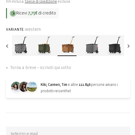
di
IVA inclusa.
Spese di spedizione
escluse.
listino
Ricevi
7,75€
di credito
western
VARIANTE:
Torna a breve – iscriviti qui sotto
Kiki, Carmen, Tim
e altre
111.846
persone amano i
prodotti reisenthel.
Back-in-stock-subscription
Ricevi una notifica quando l’articolo torna disponibile: