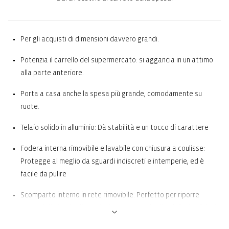
Per gli acquisti di dimensioni davvero grandi.
Potenzia il carrello del supermercato: si aggancia in un attimo
alla parte anteriore.
Porta a casa anche la spesa più grande, comodamente su
ruote.
Telaio solido in alluminio: Dà stabilità e un tocco di carattere
Fodera interna rimovibile e lavabile con chiusura a coulisse:
Protegge al meglio da sguardi indiscreti e intemperie, ed è
facile da pulire
Scomparto interno in rete rimovibile: Perfetto per riporre
oggetti di piccole dimensioni come portafogli, telefoni cellulari
e monete. Ideale anche per gli alimenti che non devono essere