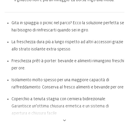
Gita in spiaggia o picnic nel parco? Ecco la soluzione perfetta se
hai bisogno di rinfrescarti quando sei in giro.
La freschezza dura più a lungo rispetto ad altri accessori grazie
allo strato isolante extra-spesso.
Freschezza prêt-à-porter: bevande e alimenti rimangono freschi
per ore.
Isolamento molto spesso per una maggiore capacità di
raffreddamento: Conserva al fresco alimenti e bevande per ore
Coperchio a tenuta stagna con cerniera bidirezionale:
Garantisce un'ottima chiusura ermetica e un sistema di
apertura e chiusura facile
Rivestimento interno termico con pellicola di alluminio di alta