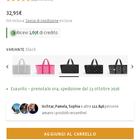
Prezzo
32,95€
di
IVA inclusa.
Spese di spedizione
escluse.
listino
Ricevi
1,65€
di credito
black
VARIANTE:
Esaurito – prenotalo ora, spedizione dal 23 ottobre 2026
Ischtar, Pamela, Sophia
e altre
111.846
persone
amano i prodotti reisenthel.
AGGIUNGI AL CARRELLO