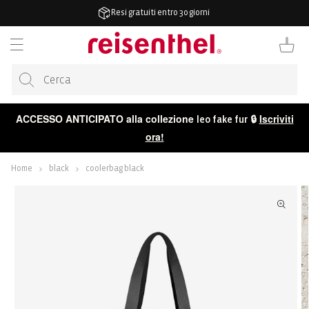
ETTAMENTE
Resi gratuiti entro 30 giorni
TENUTO
Carrello
ACCESSO ANTICIPATO alla collezione
🔒
Iscriviti
leo fake fur
ora!
Home
black
coolerbag black
 ALLE
ORMAZIONI
ODOTTO