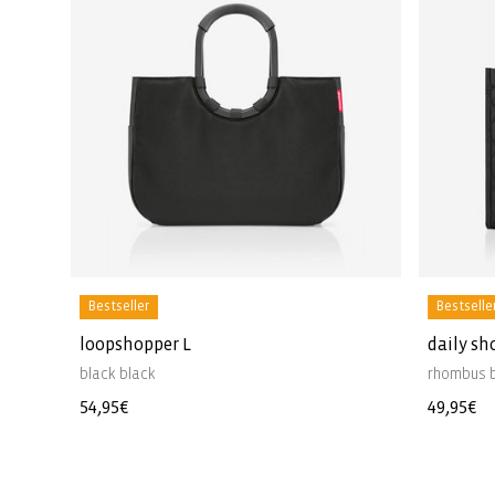
Bestseller
Bestselle
loopshopper L
daily sh
black black
rhombus 
Prezzo
54,95€
Prezzo
49,95€
di
di
listino
listino