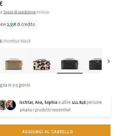
o
€
sa.
Spese di spedizione
escluse.
o
cevi
2,35€
di credito
rhombus black
E:
gna in 3-5 giorni
Ischtar, Ana, Sophia
e altre
111.846
persone
amano i prodotti reisenthel.
AGGIUNGI AL CARRELLO