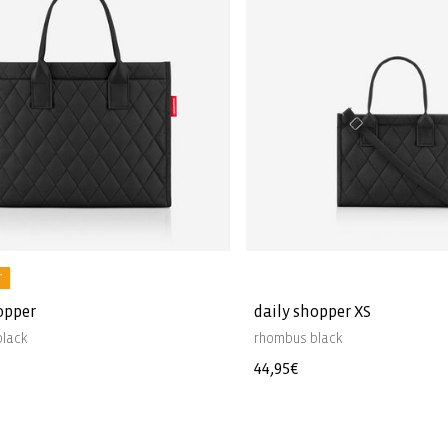
r
opper
daily shopper XS
black
rhombus black
Prezzo
44,95€
di
listino