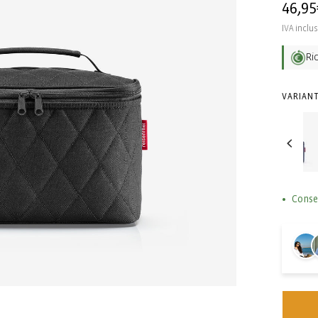
Prezz
46,95
di
IVA inclu
listin
Ri
VARIANT
Conse