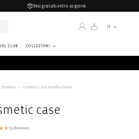
Resi gratuiti entro 30 giorni
Accedi
Carrello
IT
Lingua
DEL CLUB
COLLEZIONI
rhombus
cosmetic case rhombus black
smetic case
(11 Reviews)