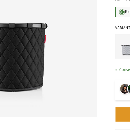
IVA inclu
listin
Ri
VARIANT
Conse