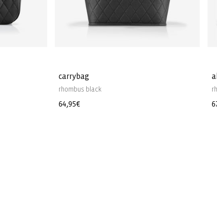
carrybag
a
rhombus black
r
Prezzo
64,95€
P
6
di
d
listino
l