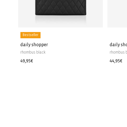
Bestseller
daily shopper
daily sh
rhombus black
rhombus 
Prezzo
49,95€
Prezzo
44,95€
di
di
listino
listino