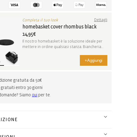
Completa il tuo look
Dettagli
homebasket cover rhombus black
14,95€
Il nostro homebasket è la soluzione ideale per
mettere in ordine qualsiasi stanza. Biancheria
sti...
+
Aggiungi
izione gratuita da 50€
 gratuiti entro 30 giorni
 domande? Siamo
qui
per te.
IZIONE
SIONI