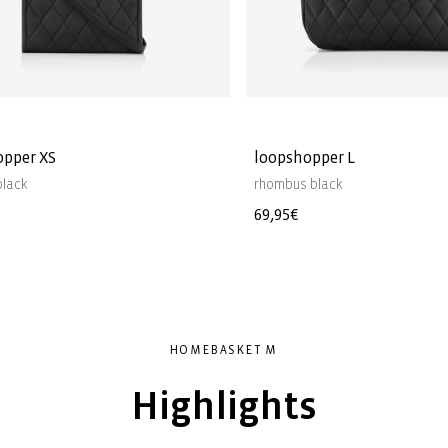
opper XS
loopshopper L
black
rhombus black
Prezzo
69,95€
di
listino
HOMEBASKET M
Highlights