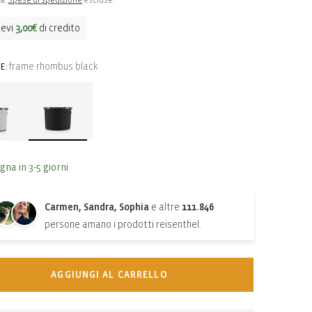
sa.
Spese di spedizione
escluse.
o
cevi
3,00€
di credito
frame rhombus black
E:
gna in 3-5 giorni
Carmen, Sandra, Sophia
e altre
111.846
persone amano i prodotti reisenthel.
AGGIUNGI AL CARRELLO