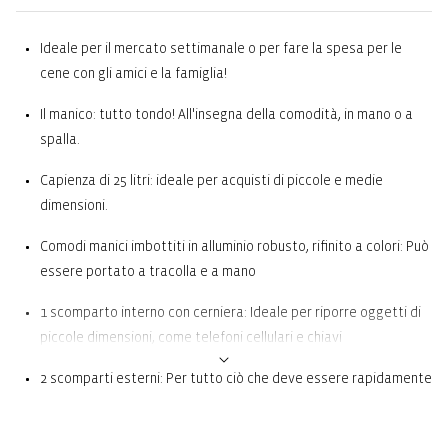
Ideale per il mercato settimanale o per fare la spesa per le
cene con gli amici e la famiglia!
Il manico: tutto tondo! All'insegna della comodità, in mano o a
spalla.
Capienza di 25 litri: ideale per acquisti di piccole e medie
dimensioni.
Comodi manici imbottiti in alluminio robusto, rifinito a colori: Può
essere portato a tracolla e a mano
1 scomparto interno con cerniera: Ideale per riporre oggetti di
piccole dimensioni, come telefoni cellulari e chiavi
2 scomparti esterni: Per tutto ciò che deve essere rapidamente
a portata di mano, ad esempio la lista della spesa, i buoni o le
monete