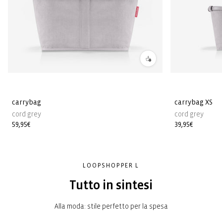
carrybag
carrybag XS
cord grey
cord grey
Prezzo
59,95€
Prezzo
39,95€
di
di
listino
listino
LOOPSHOPPER L
Tutto in sintesi
Alla moda: stile perfetto per la spesa