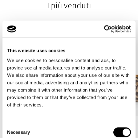
I più venduti
Piastra di fondo solida con piedini per un'altezza libera da terra
del 100%: Per garantire stabilità e protezione da sporco e
umidità quando viene parcheggiato
This website uses cookies
We use cookies to personalise content and ads, to
provide social media features and to analyse our traffic.
We also share information about your use of our site with
our social media, advertising and analytics partners who
may combine it with other information that you’ve
provided to them or that they’ve collected from your use
of their services.
Bestseller
Bestseller
Consent
Necessary
Selection
carrybag
carrybag XS