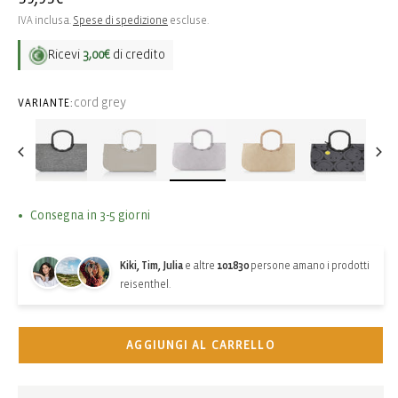
di
IVA inclusa.
Spese di spedizione
escluse.
listino
Ricevi
3,00€
di credito
cord grey
VARIANTE:
Consegna in 3-5 giorni
Kiki, Tim, Julia
e altre
101830
persone amano i prodotti
reisenthel.
AGGIUNGI AL CARRELLO