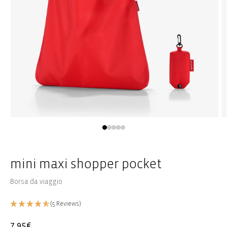
Apri
Ap
media
m
1
2
in
in
una
u
finestra
fi
mini maxi shopper pocket
modale
m
Borsa da viaggio
(5 Reviews)
Prezzo
7,95€