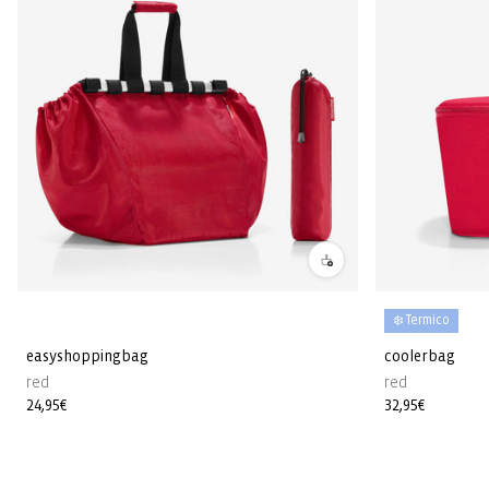
❄️ Termico
easyshoppingbag
coolerbag
red
red
Prezzo
24,95€
Prezzo
32,95€
di
di
listino
listino