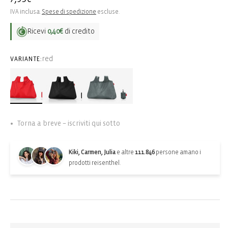
di
IVA inclusa.
Spese di spedizione
escluse.
listino
Ricevi
0,40€
di credito
red
VARIANTE:
Torna a breve – iscriviti qui sotto
Kiki, Carmen, Julia
e altre
111.846
persone amano i
prodotti reisenthel.
Back-in-stock-subscription
Ricevi una notifica quando l’articolo torna disponibile: