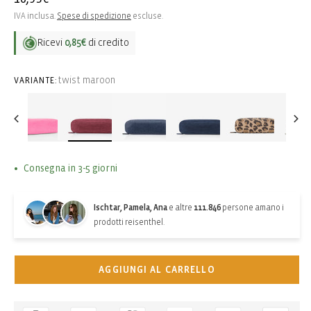
di
IVA inclusa.
Spese di spedizione
escluse.
listino
Ricevi
0,85€
di credito
twist maroon
VARIANTE:
Consegna in 3-5 giorni
Ischtar, Pamela, Ana
e altre
111.846
persone amano i
prodotti reisenthel.
AGGIUNGI AL CARRELLO