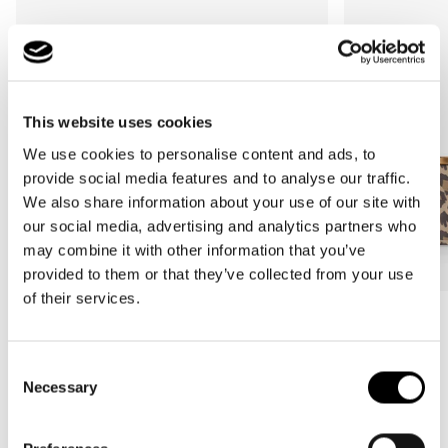
This website uses cookies
We use cookies to personalise content and ads, to
provide social media features and to analyse our traffic.
We also share information about your use of our site with
our social media, advertising and analytics partners who
may combine it with other information that you’ve
provided to them or that they’ve collected from your use
of their services.
Bestseller
Bestseller
carrybag
carrybag XS
Consent
leo macchiato
leo macchiato
Necessary
Selection
Prezzo
59,95€
Prezzo
37,95€
di
di
listino
listino