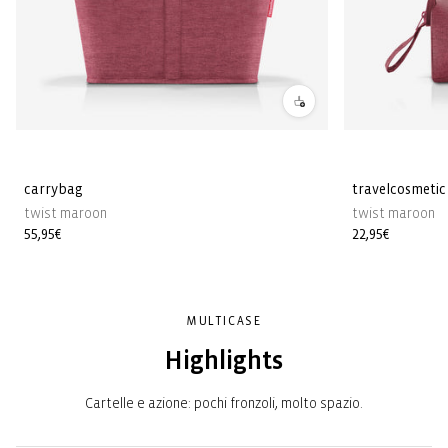
carrybag
travelcosmetic
twist maroon
twist maroon
Prezzo
55,95€
Prezzo
22,95€
di
di
listino
listino
MULTICASE
Highlights
Cartelle e azione: pochi fronzoli, molto spazio.