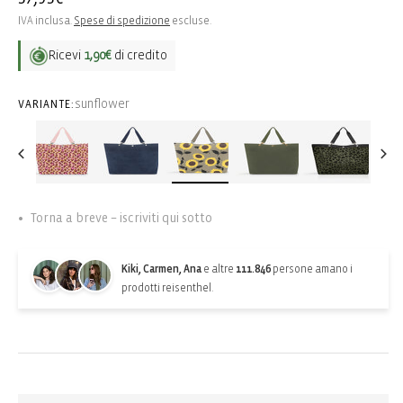
di
IVA inclusa.
Spese di spedizione
escluse.
listino
Ricevi
1,90€
di credito
sunflower
VARIANTE:
Torna a breve – iscriviti qui sotto
Kiki, Carmen, Ana
e altre
111.846
persone amano i
prodotti reisenthel.
Back-in-stock-subscription
Ricevi una notifica quando l’articolo torna disponibile: