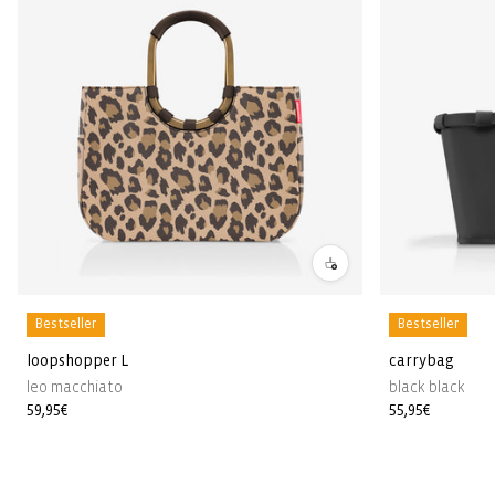
Bestseller
Bestseller
loopshopper L
carrybag
leo macchiato
black black
Prezzo
59,95€
Prezzo
55,95€
di
di
listino
listino