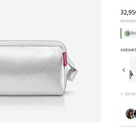
Prezz
32,95
di
IVA inclu
listin
Ri
VARIANT
Torna 