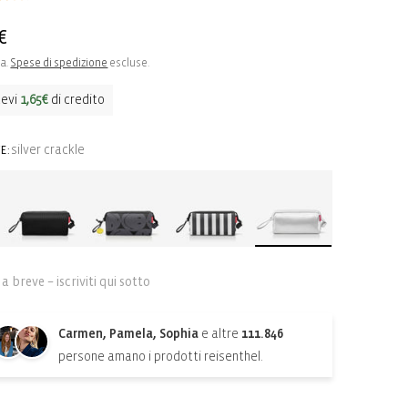
o
€
sa.
Spese di spedizione
escluse.
o
cevi
1,65€
di credito
silver crackle
E:
a breve – iscriviti qui sotto
Carmen, Pamela, Sophia
e altre
111.846
persone amano i prodotti reisenthel.