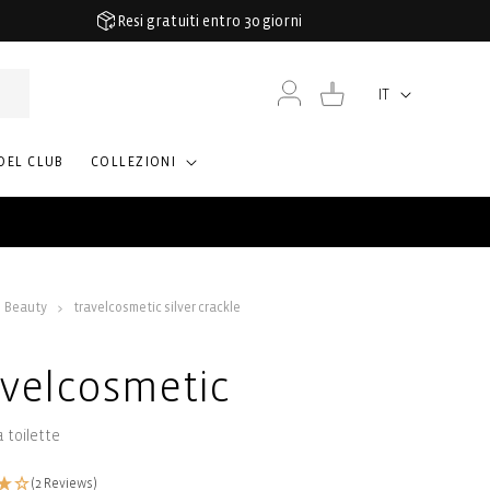
Resi gratuiti entro 30 giorni
Accedi
Carrello
IT
Lingua
DEL CLUB
COLLEZIONI
Beauty
travelcosmetic silver crackle
avelcosmetic
 toilette
(2 Reviews)