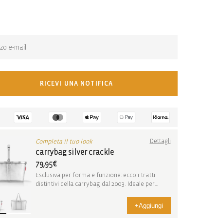
n-stock-subscription
na notifica quando l’articolo torna disponibile:
RICEVI UNA NOTIFICA
Completa il tuo look
Dettagli
carrybag silver crackle
79,95€
Esclusiva per forma e funzione: ecco i tratti
distintivi della carrybag dal 2003. Ideale per
anda...
+
Aggiungi