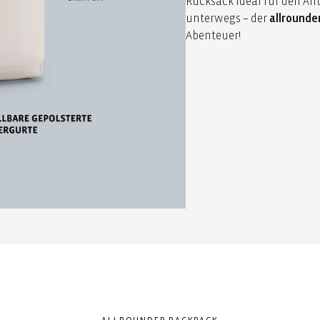
Rucksack ideal für den All
unterwegs – der
allrounde
Abenteuer!