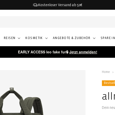
Kostenloser Versand ab 50€
REISEN
KOSMETIK
ANGEBOTE & ZUBEHÖR
SPARE I
EARLY ACCESS leo fake fur🔒
Jetzt anmelden!
Home
Bestsel
al
Dein ne