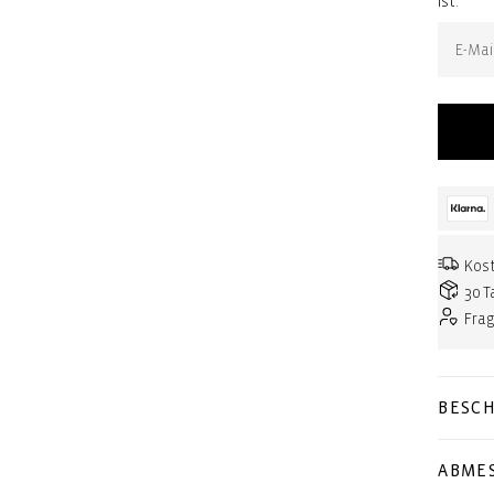
ist:
Kost
30 T
Fra
BESC
ABME