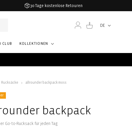
30 Tage kostenlose Retouren
Einloggen
Warenkorb
DE
Sprache
M CLUB
KOLLEKTIONEN
Rucksäcke
allrounder backpack moss
ler
lrounder backpack
uer Go-to-Rucksack für jeden Tag