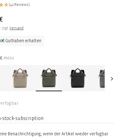
(42 Reviews)
ler
€
. zzgl.
Versand
50€
Guthaben erhalten
moss
E:
verfügbar
n-stock-subscription
eine Benachrichtigung, wenn der Artikel wieder verfügbar