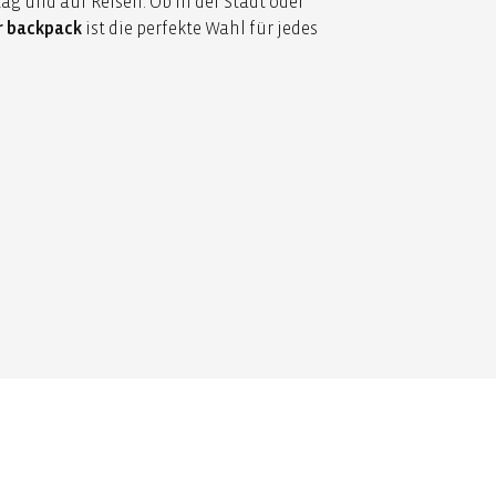
tag und auf Reisen. Ob in der Stadt oder
r backpack
ist die perfekte Wahl für jedes