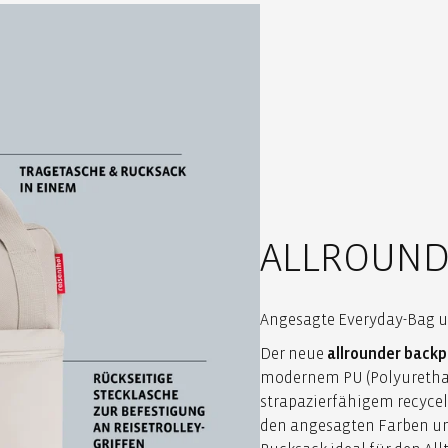
ALLROUND
Angesagte Everyday-Bag un
Der neue
allrounder back
modernem PU (Polyurethan
strapazierfähigem recycel
den angesagten Farben un