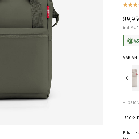
Norma
89,95
Preis
inkl. MwSt
4,
VARIANT
bald 
Back-i
Erhalte 