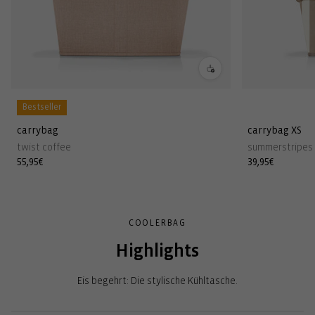
Bestseller
carrybag
carrybag XS
twist coffee
summerstripes 
Normaler
55,95€
Normaler
39,95€
Preis
Preis
COOLERBAG
Highlights
Eis begehrt: Die stylische Kühltasche.