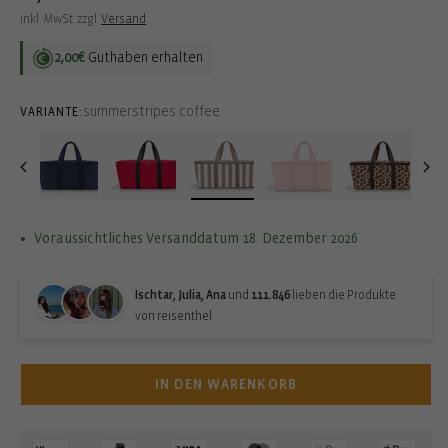
Preis
inkl. MwSt. zzgl.
Versand
2,00€
Guthaben erhalten
summerstripes coffee
VARIANTE:
Voraussichtliches Versanddatum 18. Dezember 2026
Ischtar, Julia, Ana
und
111.846
lieben die Produkte
von reisenthel.
IN DEN WARENKORB