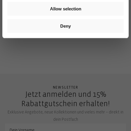
Allow selection
You can unsubscribe at any time. More information is
available in our
privacy policy
. Voucher valid on orders over
€40. Valid for 14 days. Cannot be combined with other offers.
Deny
New content loaded
NEWSLETTER
Jetzt anmelden und 15%
Rabattgutschein erhalten!
Exklusive Angebote, neue Kollektionen und vieles mehr – direkt in
dein Postfach