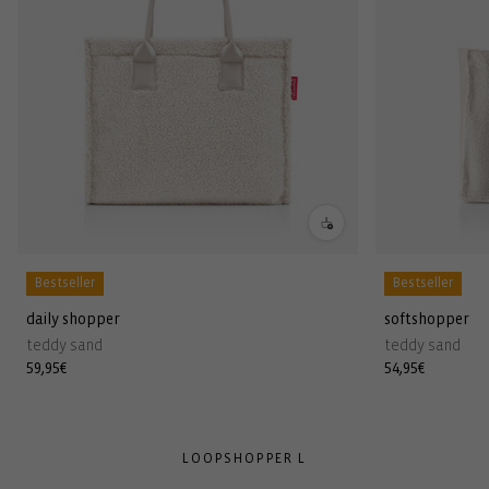
Bestseller
Bestseller
daily shopper
softshopper
teddy sand
teddy sand
Normaler
59,95€
Normaler
54,95€
Preis
Preis
LOOPSHOPPER L