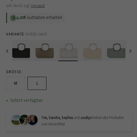
Preis
inkl. MwSt. zzgl.
Versand
4,00€
Guthaben erhalten
teddy sand
VARIANTE:
GRÖSSE:
M
L
Sofort verfügbar
Tim, Sandra, Sophia
und
101830
lieben die Produkte
von reisenthel.