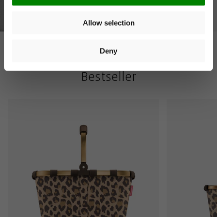
Allow selection
You can unsubscribe at any time. More information is
available in our
privacy policy
. Voucher valid on orders over
€40. Valid for 14 days. Cannot be combined with other offers.
Deny
Bestseller