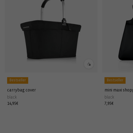
Bestseller
Bestseller
carrybag cover
mini maxi shop
black
black
Normaler
14,95€
Normaler
7,95€
Preis
Preis