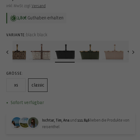
Preis
inkl. MwSt. zzgl.
Versand
2,80€
Guthaben erhalten
black black
VARIANTE:
GRÖSSE:
xs
classic
Sofort verfügbar
Ischtar, Tim, Ana
und
111.846
lieben die Produkte von
reisenthel.