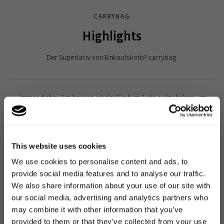
CARRYBAG
Highlights
Der Superlativ von Einkaufskorb? carrybag.
Immer dabei: Am besten ist der Korb im Auto aufgehoben, um
bei jedem spontanen Einkauf dabei zu sein.
Viel Stauraum: Optimal für jeden Einkauf inkl. praktischer
Innentasche für Schlüssel und Smartphone .
This website uses cookies
We use cookies to personalise content and ads, to
Hoher Tragekomfort: Der weich ummantelte Griff liegt makellos
provide social media features and to analyse our traffic.
in der Hand oder Armbeuge.
We also share information about your use of our site with
Stabiler Aluminiumrahmen: Für Formfestigkeit und markantes
our social media, advertising and analytics partners who
may combine it with other information that you’ve
Design
provided to them or that they’ve collected from your use