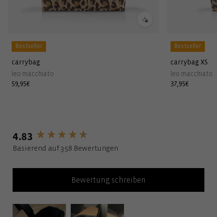
Bestseller
Bestseller
carrybag
carrybag XS
leo macchiato
leo macchiato
Normaler
59,95€
Normaler
37,95€
Preis
Preis
4.83
New content loaded
Basierend auf 358 Bewertungen
Bewertung schreiben