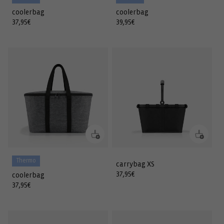
coolerbag
coolerbag
Normaler
37,95€
Normaler
39,95€
Preis
Preis
Thermo
carrybag XS
Normaler
37,95€
coolerbag
Preis
Normaler
37,95€
Preis