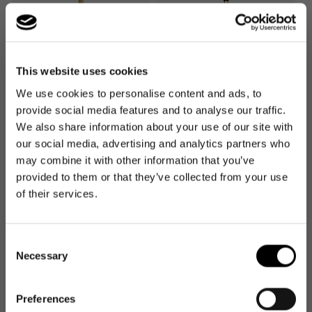
This website uses cookies
We use cookies to personalise content and ads, to
Bestseller
Bestseller
provide social media features and to analyse our traffic.
We also share information about your use of our site with
carrybag
carrybag XS
Normaler
59,95€
Normaler
37,95€
our social media, advertising and analytics partners who
Preis
Preis
may combine it with other information that you’ve
provided to them or that they’ve collected from your use
of their services.
Consent
Necessary
Selection
Preferences
NEWSLETTER