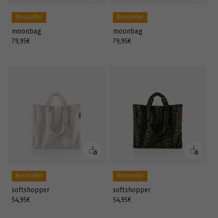
Bestseller
Bestseller
moonbag
moonbag
Normaler
79,95€
Normaler
79,95€
Preis
Preis
Bestseller
Bestseller
softshopper
softshopper
Normaler
54,95€
Normaler
54,95€
Preis
Preis