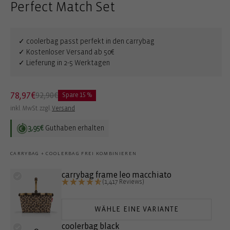
Perfect Match Set
✓ coolerbag passt perfekt in den carrybag
✓ Kostenloser Versand ab 50€
✓ Lieferung in 2-5 Werktagen
78,97€
92,90€
Spare 15 %
Verkaufspreis
Normaler
inkl. MwSt. zzgl.
Versand
Preis
3,95€
Guthaben erhalten
CARRYBAG + COOLERBAG FREI KOMBINIEREN
carrybag frame leo macchiato
(1,417 Reviews)
WÄHLE EINE VARIANTE
coolerbag black