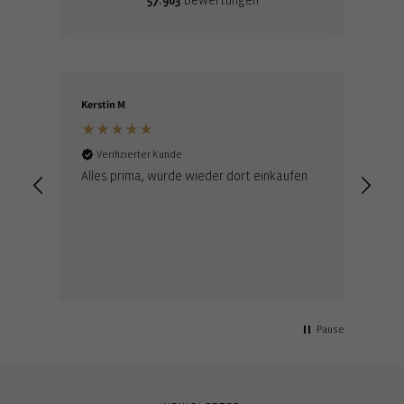
57.963
Bewertungen
Kerstin M
Gui
Verifizierter Kunde
V
Alles prima, würde wieder dort einkaufen
Ein
onl
Mar
Her
Lie
ein
Mit
Pause