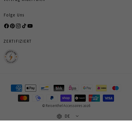
Folge Uns
Facebook
Pinterest
Instagram
TikTok
YouTube
ZERTIFIZIERT
Zahlungsmethoden
© Reisenthel Accessoires 2026
DE