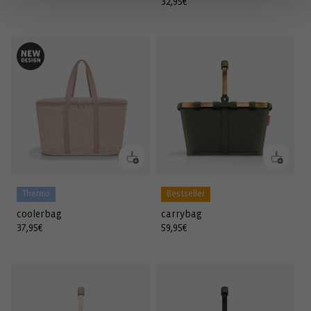
Preis
Normaler
32,95€
Preis
Thermo
Bestseller
coolerbag
carrybag
Normaler
37,95€
Normaler
59,95€
Preis
Preis