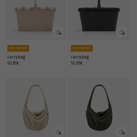
Bestseller
Bestseller
carrybag
carrybag
Normaler
55,95€
Normaler
55,95€
Preis
Preis