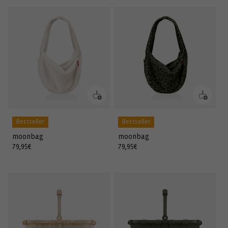
Bestseller
Bestseller
moonbag
moonbag
Normaler
79,95€
Normaler
79,95€
Preis
Preis