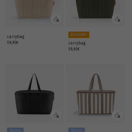
Bestseller
carrybag
Normaler
59,95€
carrybag
Preis
Normaler
59,95€
Preis
Thermo
Thermo