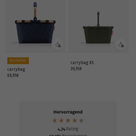
Bestseller
carrybag XS
Normaler
39,95€
carrybag
Preis
Normaler
69,95€
Preis
Hervorragend
4,74
Rating