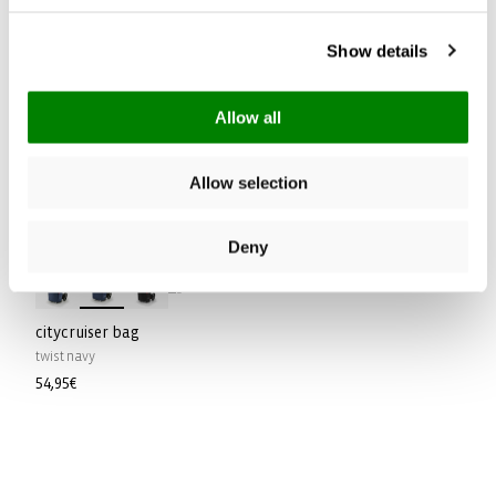
Show details
Allow all
Allow selection
Deny
+5
citycruiser bag
twist navy
Normaler
54,95€
Preis