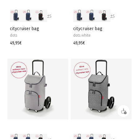
+5
+5
citycruiser bag
citycruiser bag
dots
dots white
Normaler
49,95€
Normaler
49,95€
Preis
Preis