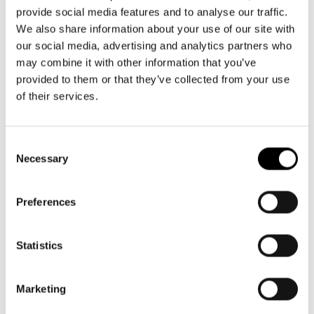
Preis
Preis
provide social media features and to analyse our traffic.
We also share information about your use of our site with
our social media, advertising and analytics partners who
may combine it with other information that you’ve
provided to them or that they’ve collected from your use
of their services.
Consent
Necessary
Selection
Preferences
+7
+7
citycruiser
citycruiser
Statistics
glossy dots black
twist navy
Normaler
99,95€
Normaler
99,95€
Marketing
Preis
Preis