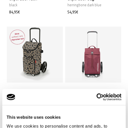
black
herringbone dark blue
Normaler
84,95€
Normaler
54,95€
Preis
Preis
+5
+7
citycruiser bag
citycruiser
This website uses cookies
baroque marble
twist maroon
We use cookies to personalise content and ads, to
Normaler
49,95€
Normaler
99,95€