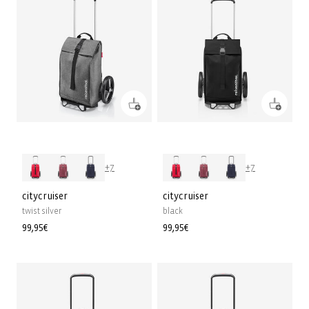
+7
+7
citycruiser
citycruiser
twist silver
black
Normaler
99,95€
Normaler
99,95€
Preis
Preis