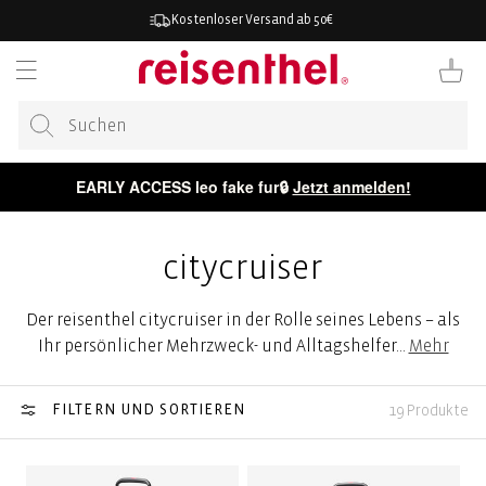
ZUM
Kostenloser Versand ab 50€
INHALT
Warenkor
EARLY ACCESS leo fake fur🔒
Jetzt anmelden!
citycruiser
Der reisenthel citycruiser in der Rolle seines Lebens – als
Ihr persönlicher Mehrzweck- und Alltagshelfer
...
Mehr
FILTERN UND SORTIEREN
19 Produkte