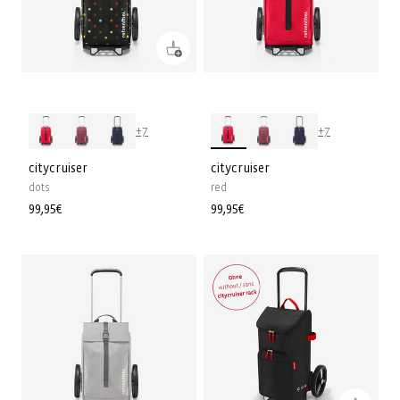
+7
+7
citycruiser
citycruiser
dots
red
Normaler
99,95€
Normaler
99,95€
Preis
Preis