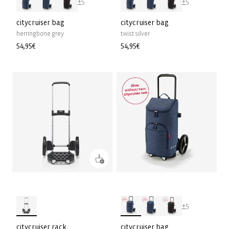
+5
+5
citycruiser bag
citycruiser bag
herringbone grey
twist silver
Normaler
54,95€
Normaler
54,95€
Preis
Preis
+5
citycruiser rack
citycruiser bag