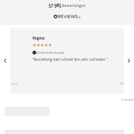
57.985
Bewertungen
Regina
Ano
Verifizierter Kunde
Ver
"Bestellung kam schnell. Bin sehr zufrieden. "
"Schn
Beste
6.8.2026
PAUSE