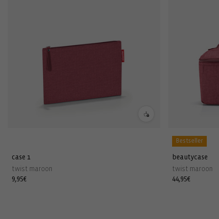
Bestseller
case 1
beautycase
twist maroon
twist maroon
Normaler
9,95€
Normaler
44,95€
Preis
Preis