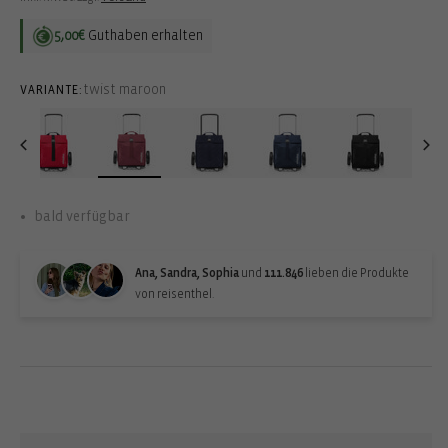
5,00€
Guthaben erhalten
twist maroon
VARIANTE:
bald verfügbar
Ana, Sandra, Sophia
und
111.846
lieben die Produkte
von reisenthel.
Back-in-stock-subscription
Erhalte eine Benachrichtigung, wenn der Artikel wieder verfügbar
ist: