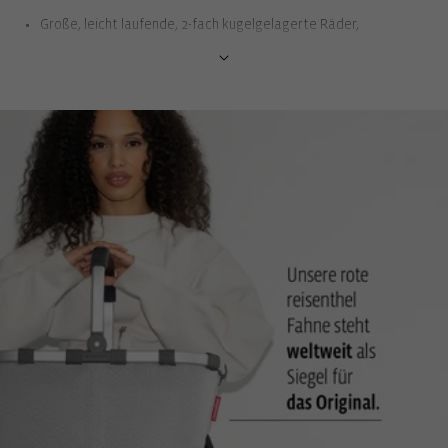
Große, leicht laufende, 2-fach kugelgelagerte Räder,
abnehmbar: Lässt sich gut ziehen, auch über Kopfsteinpflaster
Abnehmbare Räder: Für eine platzsparende Aufbewahrung
Tasche mit geräumigem Hauptfach : Bietet viel Platz zum
Verstauen der Lebensmittel und Getränke
Verschluss mit flexiblem Gurtband und Steckschnalle: Verleiht
dem Einkaufstrolley eine interessante Optik, die modisch und
klassisch zugleich ist
Einfaches Einhängen und Abnehmen der Tasche durch zwei
Gurtband-Schlaufen: Erleichtert die separate Nutzung des Rack
Seitliche Außentasche mit Reißverschluss : Für kleinere Dinge
wie Einkaufsliste, Geldbeutel oder Handy
Reflektierender Logodruck : Für bessere Sichtbarkeit im
Dunkeln