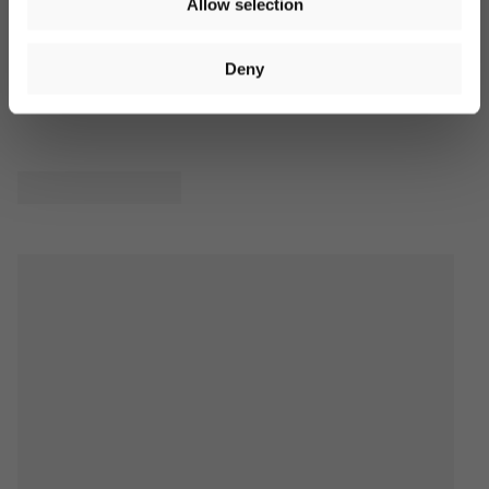
Allow selection
You can unsubscribe at any time. More information is
available in our
privacy policy
. Voucher valid on orders over
€40. Valid for 14 days. Cannot be combined with other offers.
Produktbewertungen
Deny