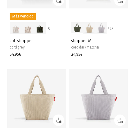
Más Vendido
+5
+25
softshopper
shopper M
cord grey
cord dark matcha
Precio
54,95€
Precio
24,95€
habitual
habitual