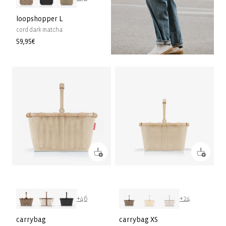
loopshopper L
cord dark matcha
Precio
59,95€
habitual
+46
+24
carrybag
carrybag XS