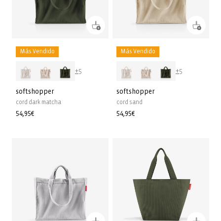
Más Vendido
Más Vendido
+5
+5
softshopper
softshopper
cord dark matcha
cord sand
Precio
54,95€
Precio
54,95€
habitual
habitual