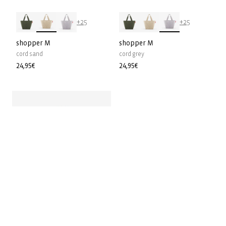
+25
+25
shopper M
shopper M
cord sand
cord grey
Precio
24,95€
Precio
24,95€
habitual
habitual
Edición Limitada
+40