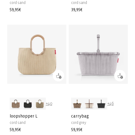
cord sand
cord sand
Precio
59,95€
Precio
39,95€
habitual
habitual
+40
+46
loopshopper L
carrybag
cord sand
cord grey
Precio
59,95€
Precio
59,95€