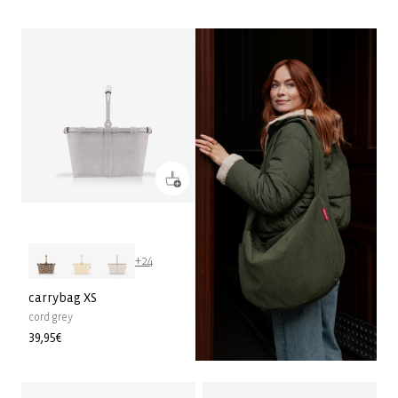
habitual
habitual
+24
carrybag XS
cord grey
Precio
39,95€
habitual