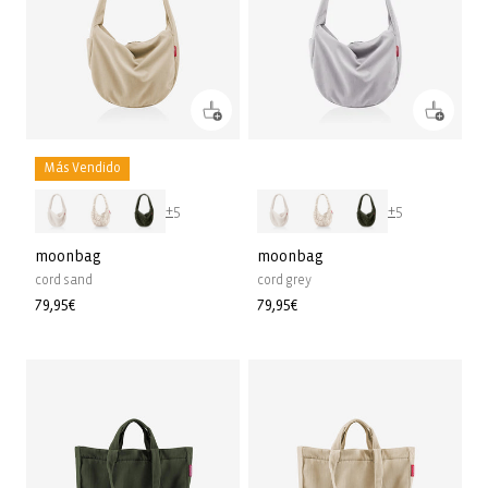
Más Vendido
+5
+5
moonbag
moonbag
cord sand
cord grey
Precio
79,95€
Precio
79,95€
habitual
habitual