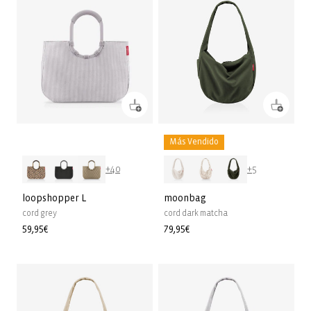
Más Vendido
+40
+5
loopshopper L
moonbag
cord grey
cord dark matcha
Precio
59,95€
Precio
79,95€
habitual
habitual