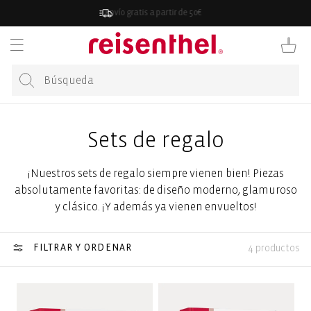
ECTAMENTE
Envío gratis a partir de 50€
CONTENIDO
Carrito
Sets de regalo
¡Nuestros sets de regalo siempre vienen bien! Piezas
absolutamente favoritas: de diseño moderno, glamuroso
y clásico. ¡Y además ya vienen envueltos!
FILTRAR Y ORDENAR
4 productos