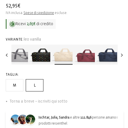
Prezzo
52,95€
di
IVA inclusa.
Spese di spedizione
escluse.
listino
Ricevi
2,65€
di credito
leo vanilla
VARIANTE:
TAGLIA:
M
L
Torna a breve – iscriviti qui sotto
Ischtar, Julia, Sandra
e altre
111.846
persone amano i
prodotti reisenthel.