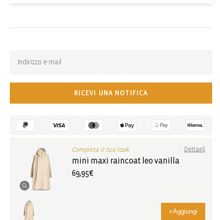
Back-in-stock-subscription
Ricevi una notifica quando l’articolo torna disponibile:
RICEVI UNA NOTIFICA
Completa il tuo look
Dettagli
mini maxi raincoat leo vanilla
69,95€
+
Aggiungi