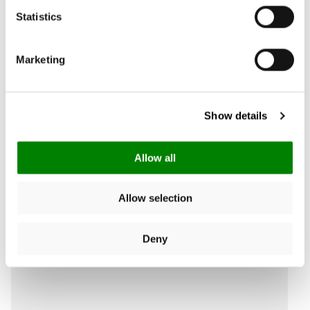
Scrivi una recensione
Statistics
Marketing
Cerca:
Elenca
Show details
Recensioni Prodotto
Allow all
Allow selection
Deny