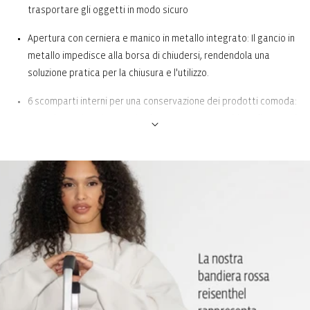
trasportare gli oggetti in modo sicuro
Apertura con cerniera e manico in metallo integrato: Il gancio in
metallo impedisce alla borsa di chiudersi, rendendola una
soluzione pratica per la chiusura e l'utilizzo.
6 scomparti interni per una conservazione dei prodotti comoda:
Per un'organizzazione ottimale e un accesso rapido agli oggetti
più importanti, come il telefono cellulare e il cavo di ricarica
Cinghia di trasporto con comodi spallacci imbottiti: Pratico da
trasportare grazie alla presenza della tracolla
2 maniglie per il trasporto con impugnatura: Pertanto, è molto
comodo da portare a mano come una borsa