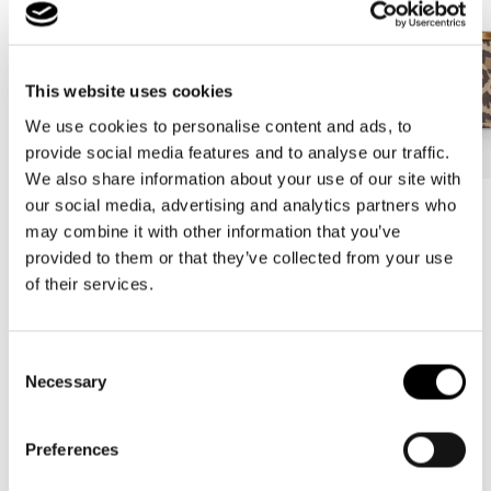
This website uses cookies
We use cookies to personalise content and ads, to
provide social media features and to analyse our traffic.
We also share information about your use of our site with
our social media, advertising and analytics partners who
Bestseller
Bestseller
may combine it with other information that you’ve
carrybag
carrybag XS
provided to them or that they’ve collected from your use
leo macchiato
leo macchiato
of their services.
Prezzo
59,95€
Prezzo
37,95€
di
di
listino
listino
Consent
Necessary
Selection
5.00
New content loaded
Sulla base di 9 recensioni
Preferences