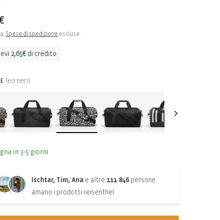
o
€
sa.
Spese di spedizione
escluse.
o
cevi
2,65€
di credito
leo nero
E:
gna in 3-5 giorni
Ischtar, Tim, Ana
e altre
111.846
persone
amano i prodotti reisenthel.