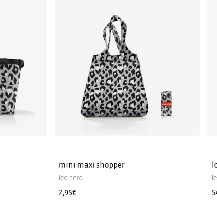
mini maxi shopper
l
leo nero
l
Prezzo
7,95€
P
5
di
d
listino
l