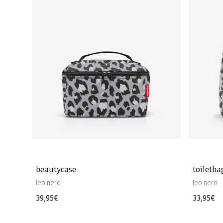
beautycase
toiletba
leo nero
leo nero
Prezzo
39,95€
Prezzo
33,95€
di
di
listino
listino