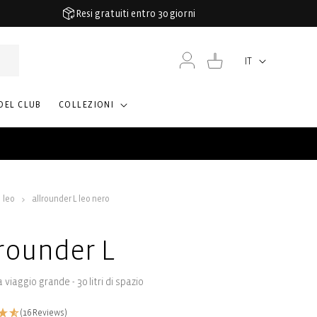
Resi gratuiti entro 30 giorni
Accedi
Carrello
IT
Lingua
DEL CLUB
COLLEZIONI
leo
allrounder L leo nero
lrounder L
 viaggio grande - 30 litri di spazio
(16 Reviews)