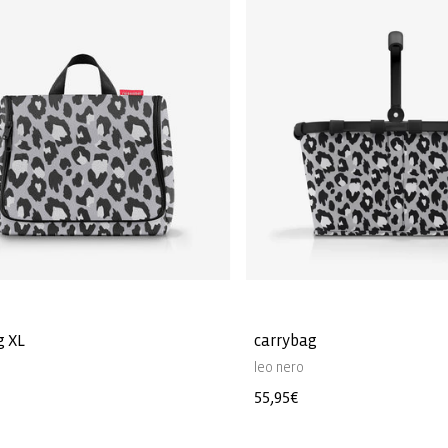
g XL
carrybag
leo nero
Prezzo
55,95€
di
listino