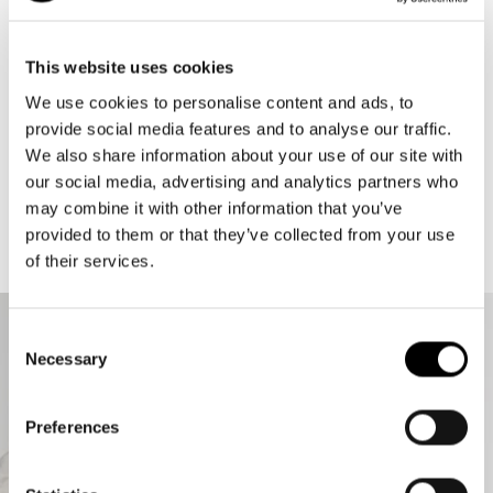
Elevato comfort d'uso: I manici con rivestimento morbido si
adattano perfettamente alla mano o all'incavo del braccio.
This website uses cookies
Telaio solido in alluminio: Solidità per la forma e design
We use cookies to personalise content and ads, to
d'impatto
provide social media features and to analyse our traffic.
We also share information about your use of our site with
Manico con rivestimento morbido per la piegatura: In questo
our social media, advertising and analytics partners who
modo il cestino può essere trasportato comodamente
may combine it with other information that you’ve
nell'incavo del braccio o a mano e riposto facilmente in auto
provided to them or that they’ve collected from your use
1 scomparto interno con cerniera: Per riporre il cellulare, le
of their services.
monete, le chiavi o la lista della spesa
Piastra di fondo solida con piedini per un'altezza libera da terra
Consent
del 100%: Protegge dallo sporco e dall'umidità del pavimento
Necessary
Selection
Accessori opzionali: fodera per carrybag: Per la privacy e come
Preferences
protezione dalle intemperie