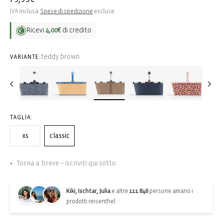
di
IVA inclusa.
Spese di spedizione
escluse.
listino
Ricevi
4,00€
di credito
teddy brown
VARIANTE:
TAGLIA:
xs
classic
Torna a breve – iscriviti qui sotto
Kiki, Ischtar, Julia
e altre
111.846
persone amano i
prodotti reisenthel.