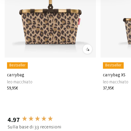
Bestseller
Bestseller
carrybag
carrybag XS
leo macchiato
leo macchiato
Prezzo
59,95€
Prezzo
37,95€
di
di
listino
listino
4.97
New content loaded
Sulla base di 33 recensioni