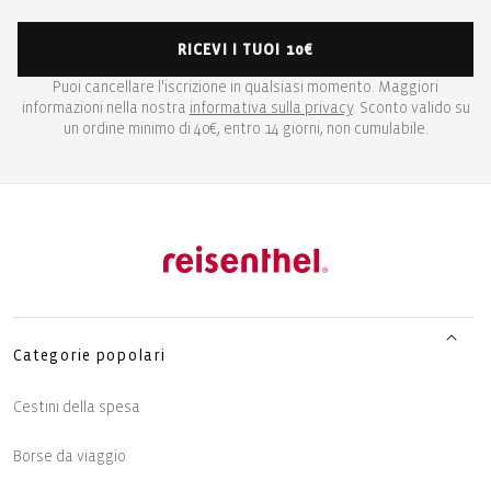
RICEVI I TUOI 10€
Puoi cancellare l'iscrizione in qualsiasi momento. Maggiori
informazioni nella nostra
informativa sulla privacy
. Sconto valido su
un ordine minimo di 40€, entro 14 giorni, non cumulabile.
Categorie popolari
Cestini della spesa
Borse da viaggio