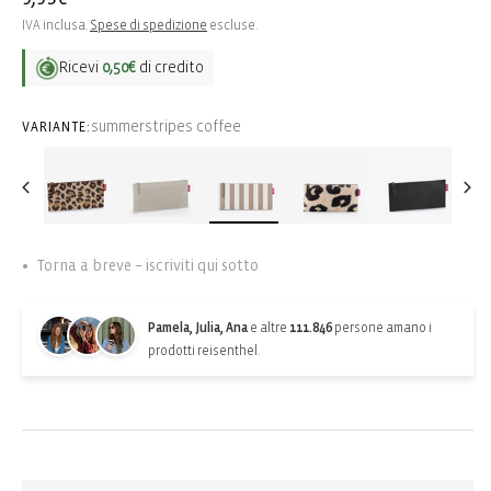
di
IVA inclusa.
Spese di spedizione
escluse.
listino
Ricevi
0,50€
di credito
summerstripes coffee
VARIANTE:
Torna a breve – iscriviti qui sotto
Pamela, Julia, Ana
e altre
111.846
persone amano i
prodotti reisenthel.
Back-in-stock-subscription
Ricevi una notifica quando l’articolo torna disponibile: