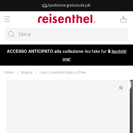
ETTAMENTE
Spedizione gratuita da 50€
TENUTO
Carrello
ACCESSO ANTICIPATO alla collezione
🔒
Iscriviti
leo fake fur
ora!
Home
Beauty
case 1 summerstripes coffee
 ALLE
ORMAZIONI
ODOTTO