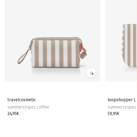
travelcosmetic
loopshopper L
summerstripes coffee
summerstripes 
Prezzo
24,95€
Prezzo
59,95€
di
di
listino
listino