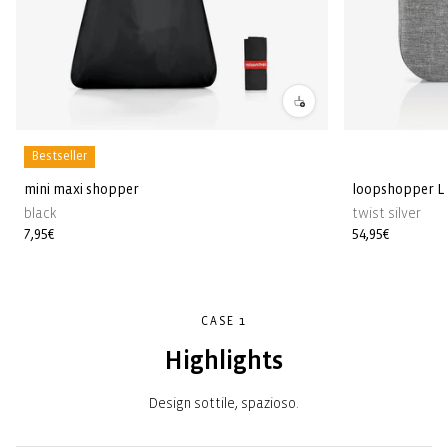
Bestseller
mini maxi shopper
loopshopper L
black
twist silver
Prezzo
7,95€
Prezzo
54,95€
di
di
listino
listino
CASE 1
Highlights
Design sottile, spazioso.