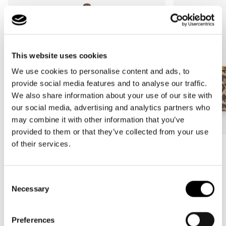
This website uses cookies
We use cookies to personalise content and ads, to
provide social media features and to analyse our traffic.
We also share information about your use of our site with
our social media, advertising and analytics partners who
may combine it with other information that you’ve
provided to them or that they’ve collected from your use
of their services.
Bestseller
Bestseller
carrybag
carrybag XS
leo macchiato
leo macchiato
Consent
Prezzo
59,95€
Prezzo
37,95€
Necessary
Selection
di
di
listino
listino
Preferences