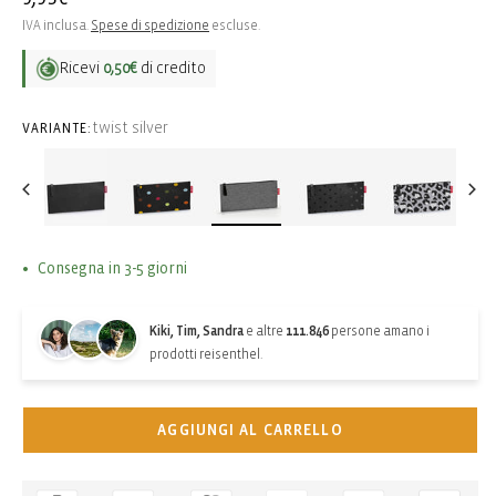
di
IVA inclusa.
Spese di spedizione
escluse.
listino
Ricevi
0,50€
di credito
twist silver
VARIANTE:
Consegna in 3-5 giorni
Kiki, Tim, Sandra
e altre
111.846
persone amano i
prodotti reisenthel.
AGGIUNGI AL CARRELLO