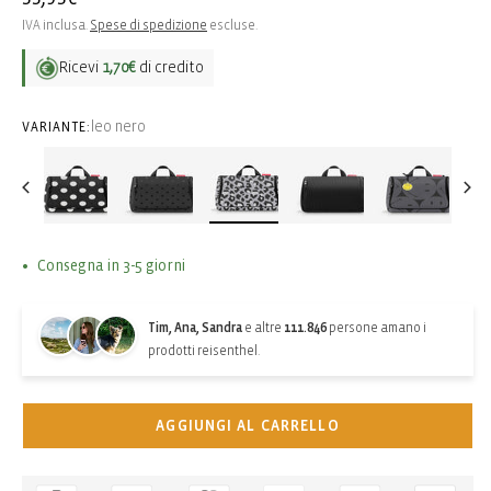
di
IVA inclusa.
Spese di spedizione
escluse.
listino
Ricevi
1,70€
di credito
leo nero
VARIANTE:
Consegna in 3-5 giorni
Tim, Ana, Sandra
e altre
111.846
persone amano i
prodotti reisenthel.
AGGIUNGI AL CARRELLO