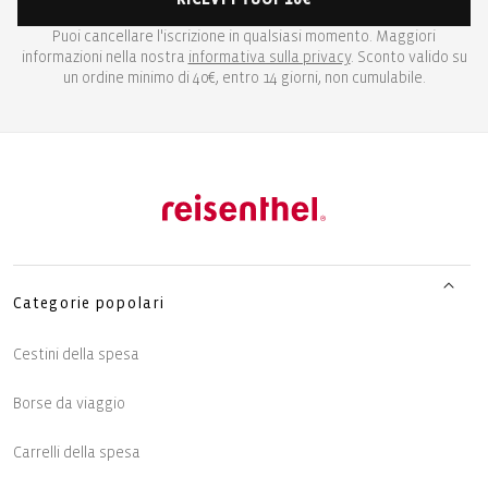
Puoi cancellare l'iscrizione in qualsiasi momento. Maggiori
informazioni nella nostra
informativa sulla privacy
. Sconto valido su
un ordine minimo di 40€, entro 14 giorni, non cumulabile.
Categorie popolari
Cestini della spesa
Borse da viaggio
Carrelli della spesa