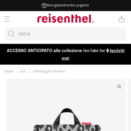
ETTAMENTE
Resi gratuiti entro 30 giorni
TENUTO
Carrello
ACCESSO ANTICIPATO alla collezione
🔒
Iscriviti
leo fake fur
ora!
Home
leo
toiletbag XL leo nero
 ALLE
ORMAZIONI
ODOTTO