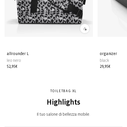
allrounder L
organizer
leo nero
black
Prezzo
52,95€
Prezzo
29,95€
di
di
listino
listino
TOILETBAG XL
Highlights
Il tuo salone di bellezza mobile.