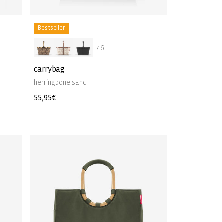
Bestseller
+46
carrybag
herringbone sand
Normale
55,95€
prijs