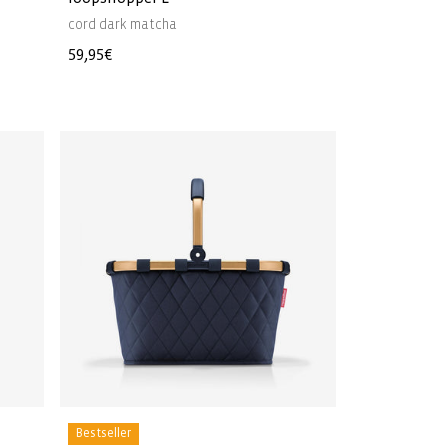
cord dark matcha
Normale
59,95€
prijs
Bestseller