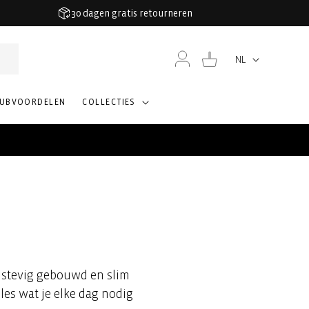
30 dagen gratis retourneren
Inloggen
Winkelwagen
NL
Taal
LUBVOORDELEN
COLLECTIES
stevig gebouwd en slim
lles wat je elke dag nodig