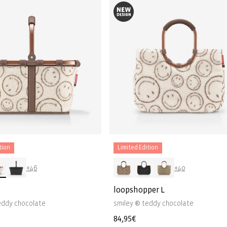
tion
Limited Edition
+46
+40
loopshopper L
eddy chocolate
smiley ® teddy chocolate
Normale
84,95€