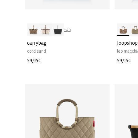
+46
carrybag
loopshop
cord sand
leo macchi
Normale
59,95€
Normale
59,95€
prijs
prijs