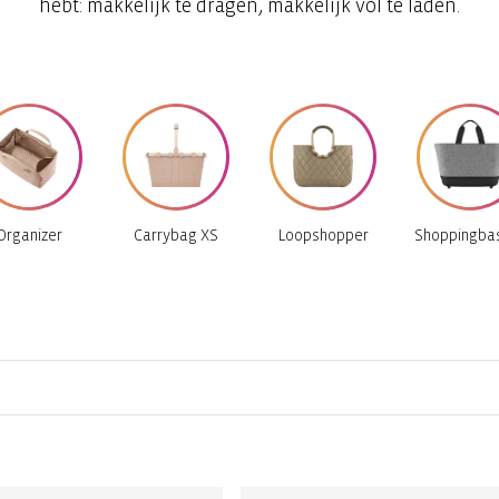
hebt: makkelijk te dragen, makkelijk vol te laden.
Organizer
Carrybag XS
Loopshopper
Shoppingba