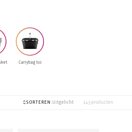
sket
Carrybag Iso
SORTEREN:
Uitgelicht
143 producten