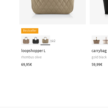
Bestseller
+40
loopshopper L
carrybag
rhombus olive
gold black
Normale
69,95€
Normale
59,99€
prijs
prijs