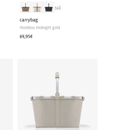
+46
carrybag
rhombus midnight gold
Normale
69,95€
prijs