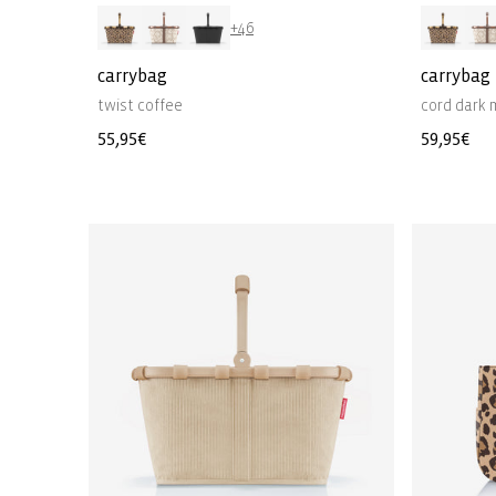
+46
carrybag
carrybag
twist coffee
cord dark
Normale
55,95€
Normale
59,95€
prijs
prijs