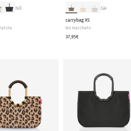
+46
+24
carrybag XS
 matcha
leo macchiato
Normale
37,95€
prijs