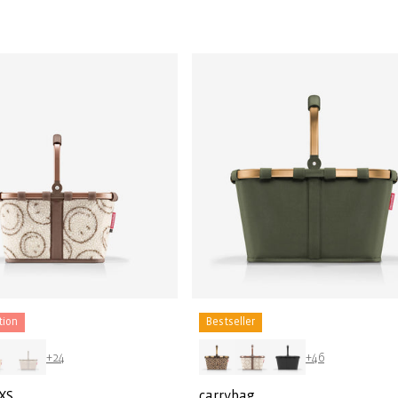
prijs
tion
Bestseller
+24
+46
XS
carrybag