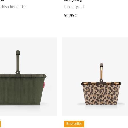
eddy chocolate
forest gold
Normale
59,95€
prijs
Bestseller