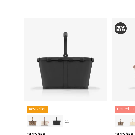
prijs
prijs
Bestseller
Limited Edi
+46
carrybag
carrybag 