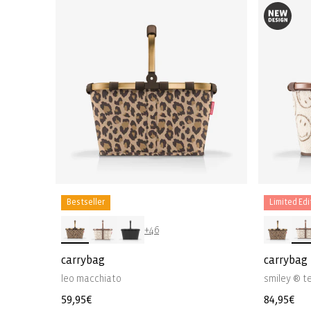
Bestseller
Limited Edi
+46
carrybag
carrybag
leo macchiato
smiley ® t
Normale
59,95€
Normale
84,95€