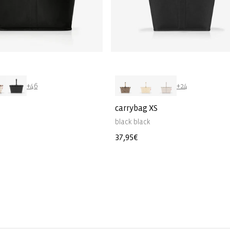
+46
+24
carrybag XS
black black
Normale
37,95€
prijs