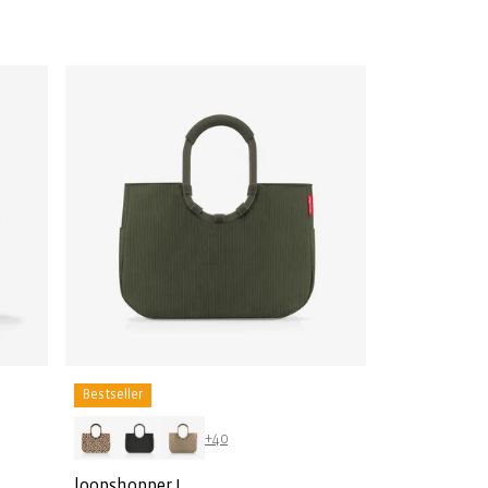
prijs
Bestseller
+40
loopshopper L