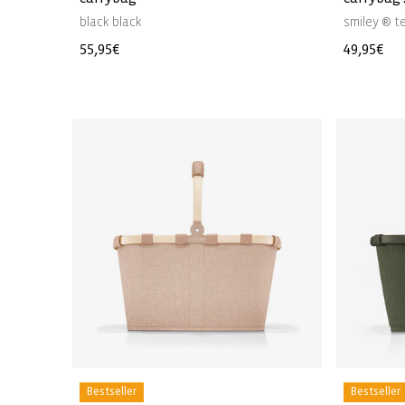
black black
smiley ® t
Normale
55,95€
Normale
49,95€
prijs
prijs
Bestseller
Bestseller