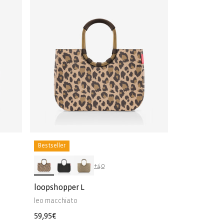
Bestseller
+40
loopshopper L
leo macchiato
Normale
59,95€