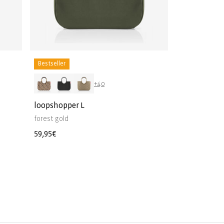
Bestseller
+40
loopshopper L
forest gold
Normale
59,95€
prijs