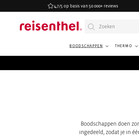
AAR DE
4,7/5 op basis van 50.000+ reviews
ONTENT
BOODSCHAPPEN
THERMO
Boodschappen doen zon
ingedeeld, zodat je in éé