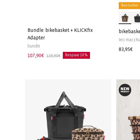
Bestseller
Bundle: bikebasket + KLICKfix
bikebask
Adapter
leo macchi
bundle
Normale
83,95€
Aanbiedingsprijs
107,90€
Normale
Bespaar 10 %
119,90€
prijs
prijs