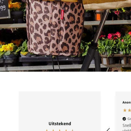
Regina B
Anon
Geverifieerde klant
Ge
Uitstekend
De bestelling is snel
Snel