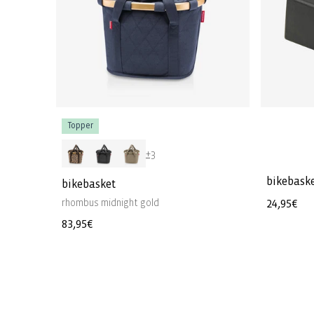
Topper
+3
bikebaske
bikebasket
rhombus midnight gold
Normale
24,95€
prijs
Normale
83,95€
prijs