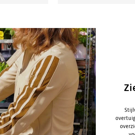
Zie
Stijlv
overtuigt 
overzich
voor