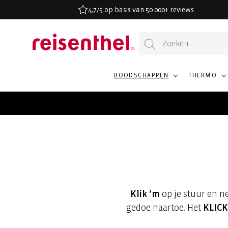
AAR DE
4,7/5 op basis van 50.000+ reviews
ONTENT
BOODSCHAPPEN
THERMO
Klik ’m
op je stuur en n
gedoe naartoe. Het
KLICK