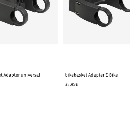
t Adapter universal
bikebasket Adapter E-Bike
Normale
35,95€
prijs