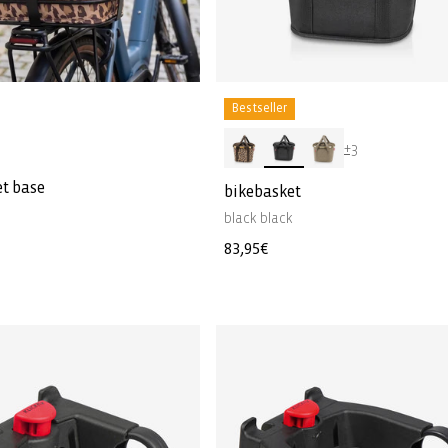
Bestseller
+3
t base
bikebasket
black black
Normale
83,95€
prijs