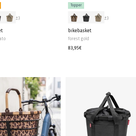
Topper
+3
+3
et
bikebasket
ato
forest gold
Normale
83,95€
prijs