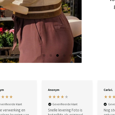
ge
ym
Anonym
Carla L
verifieerde klant
Geverifieerde klant
Gever
le verwerking en
Snelle levering Foto is
Nog st