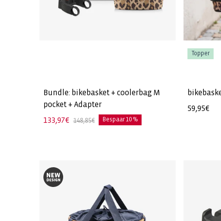
Topper
Bundle: bikebasket + coolerbag M
bikebaske
pocket + Adapter
Normale
59,95€
Aanbiedingsprijs
133,97€
Normale
prijs
Bespaar 10 %
148,85€
prijs