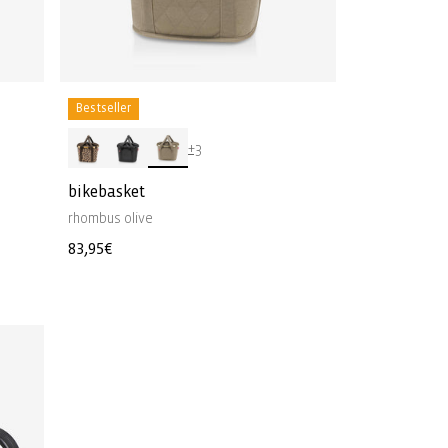
Bestseller
+3
bikebasket
rhombus olive
Normale
83,95€
prijs