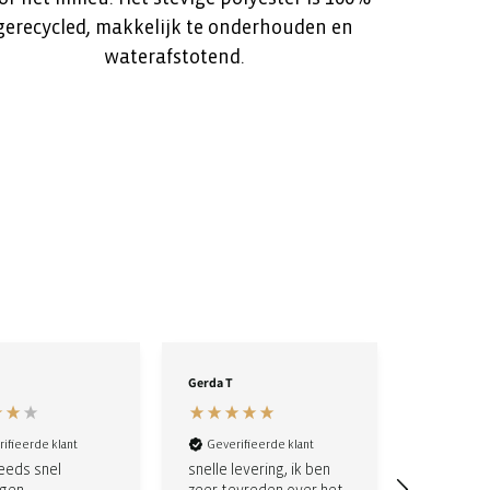
recycled, makkelijk te onderhouden en
waterafstotend.
Gerda T
Anonym
ifieerde klant
Geverifieerde klant
Geverifi
eeds snel
snelle levering, ik ben
Zeer aan 