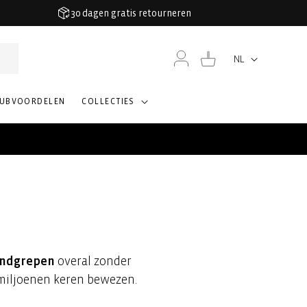
30 dagen gratis retourneren
Inloggen
Winkelwagen
NL
Taal
LUBVOORDELEN
COLLECTIES
ndgrepen
overal zonder
 miljoenen keren bewezen.