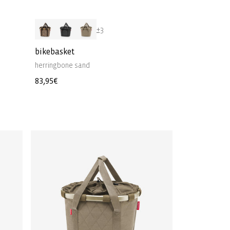
+3
bikebasket
herringbone sand
Normale
83,95€
prijs