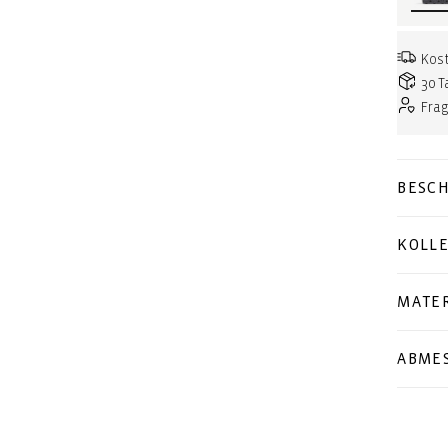
Kost
30 T
Fra
BESC
KOLL
MATER
ABME