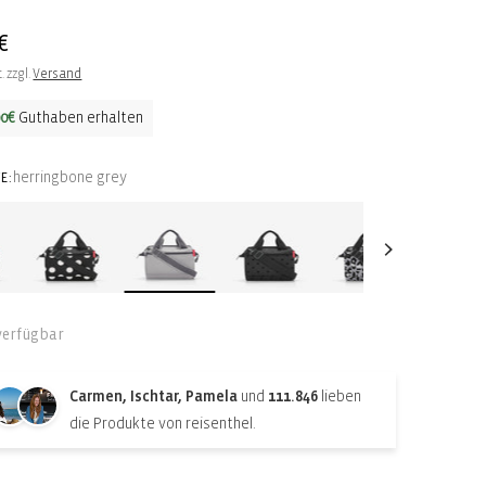
ler
€
. zzgl.
Versand
00€
Guthaben erhalten
herringbone grey
E:
verfügbar
Carmen, Ischtar, Pamela
und
111.846
lieben
die Produkte von reisenthel.