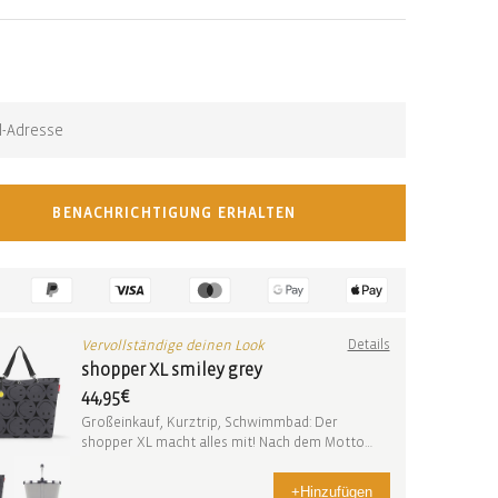
n-stock-subscription
eine Benachrichtigung, wenn der Artikel wieder verfügbar
BENACHRICHTIGUNG ERHALTEN
Vervollständige deinen Look
Details
shopper XL smiley grey
44,95€
Großeinkauf, Kurztrip, Schwimmbad: Der
shopper XL macht alles mit! Nach dem Motto
"Gib mir mehr" ...
+
Hinzufügen