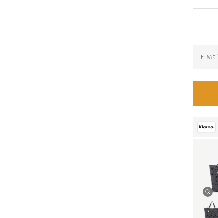
Back-i
Erhalte 
ist: