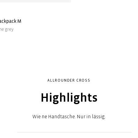
backpack M
ne grey
r
ALLROUNDER CROSS
Highlights
Wie ne Handtasche. Nur in lässig.