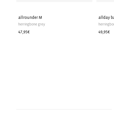
allrounder M
allday 
herringbone grey
herringbo
Normaler
47,95€
Normale
49,95€
Preis
Preis