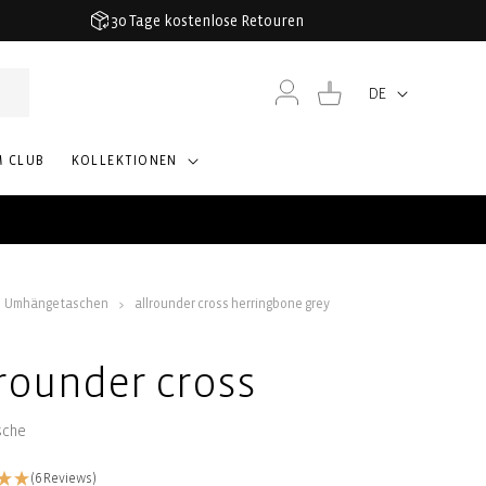
30 Tage kostenlose Retouren
Einloggen
Warenkorb
DE
Sprache
M CLUB
KOLLEKTIONEN
Umhängetaschen
allrounder cross herringbone grey
lrounder cross
sche
(6 Reviews)