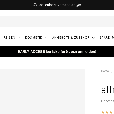
Kostenloser Versand ab 50€
REISEN
KOSMETIK
ANGEBOTE & ZUBEHÖR
SPARE I
EARLY ACCESS leo fake fur🔒
Jetzt anmelden!
Home
al
Handta