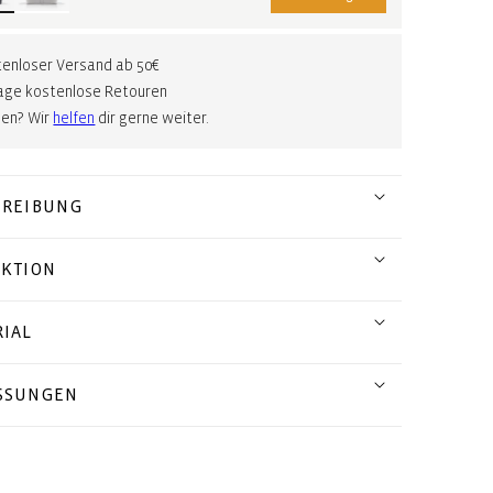
enloser Versand ab 50€
age kostenlose Retouren
gen? Wir
helfen
dir gerne weiter.
HREIBUNG
EKTION
IAL
SSUNGEN