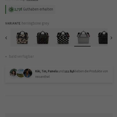
2,75€
Guthaben erhalten
herringbone grey
VARIANTE:
bald verfügbar
Kiki, Tim, Pamela
und
111.846
lieben die Produkte von
reisenthel.
Back-in-stock-subscription
Erhalte eine Benachrichtigung, wenn der Artikel wieder verfügbar
ist: