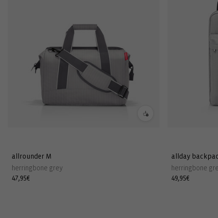
allrounder M
allday backpa
herringbone grey
herringbone gr
Normaler
47,95€
Normaler
49,95€
Preis
Preis