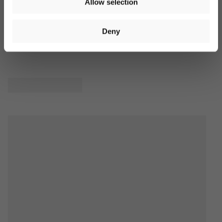
Allow selection
You can unsubscribe at any time. More information is
available in our
privacy policy
. Voucher valid on orders over
€40. Valid for 14 days. Cannot be combined with other offers.
Produktbewertungen
Deny