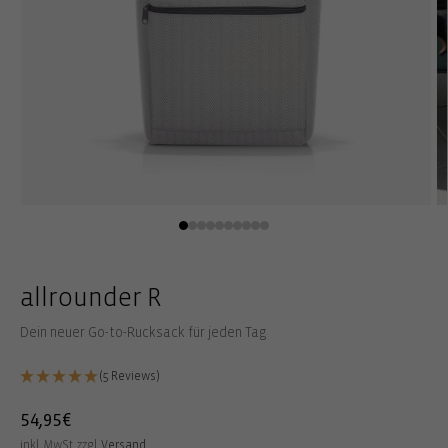
Medien
M
1
2
in
in
Modal
M
öffnen
öf
allrounder R
Dein neuer Go-to-Rucksack für jeden Tag
(5 Reviews)
Normaler
54,95€
Preis
inkl. MwSt. zzgl.
Versand