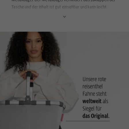
Tasche und der Inhalt ist gut einsehbar und kann leicht
entnommen werden.
3 Steckfächer und 1 Reißverschlussfach innen: Für optimale
Ordnung und Übersicht innen
2 Steckfächer und 1 Reißverschlussfach außen: Ideal für Flasche
oder Schirm und einen schnellen Zugriff auf Geldbeutel oder
Handy
Rückseitige Stecklasche zur Befestigung an Reisetrolley-
Griffen: Für komfortablen Transport auf Reisen
2 Tragegriffe: Für die Nutzung als Tragetasche
Verstellbare Schultergurte: Bietet eine zweite
Tragemöglichkeit auf dem Rücken, mit indivudueller Anpassung