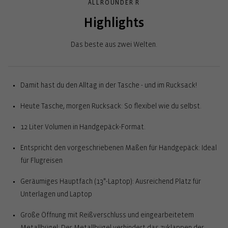
ALLROUNDER R
Highlights
Das beste aus zwei Welten.
Damit hast du den Alltag in der Tasche - und im Rucksack!
Heute Tasche, morgen Rucksack: So flexibel wie du selbst.
12 Liter Volumen in Handgepäck-Format.
Entspricht den vorgeschriebenen Maßen für Handgepäck: Ideal
für Flugreisen
Geräumiges Hauptfach (13"-Laptop): Ausreichend Platz für
Unterlagen und Laptop
Große Öffnung mit Reißverschluss und eingearbeitetem
Metallbügel: Der Metallbügel verhindert das zuklappen der