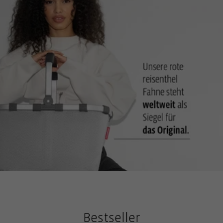
kleinren Sachen
3-fach ausziehbare Teleskopstange: Individuell anpassbar für
komfortable Nutzung
Große, leicht laufende, kugelgelagerte Räder: Lässt sich gut
ziehen, auch über Kopfsteinpflaster
Standfüße aus Kunststoff für 100 % Bodenfreiheit: Schützen vor
Schmutz und Feuchtigkeit beim Abstellen
Praktische Clip-Halterungen für den Einkaufswagen : Damit
lässt sich der Einkaufstrolley während des Einkaufs gut
verstauen
2 Einkaufswagen-Chips: Immer parat, falls gerade keine Münzen
zur Hand sind
Bestseller