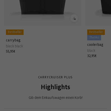
Bestseller
Bestseller
Thermo
carrybag
coolerbag
black black
black
Normaler
55,95€
Normaler
32,95€
Preis
Preis
CARRYCRUISER PLUS
Highlights
Gib dem Einkaufswagen einen Korb!